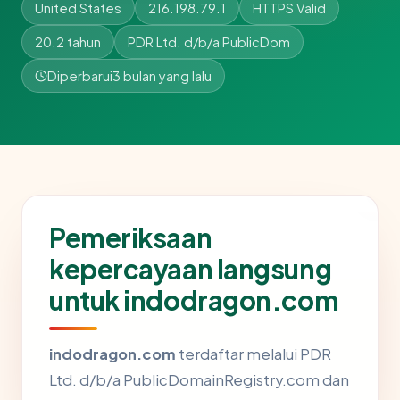
United States
216.198.79.1
HTTPS Valid
20.2 tahun
PDR Ltd. d/b/a PublicDom
Diperbarui
3 bulan yang lalu
Pemeriksaan
kepercayaan langsung
untuk indodragon.com
indodragon.com
terdaftar melalui PDR
Ltd. d/b/a PublicDomainRegistry.com dan