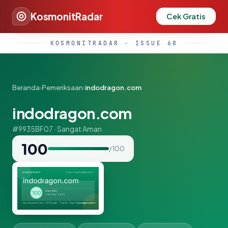
KosmonitRadar
Cek Gratis
KOSMONITRADAR · ISSUE 68
Beranda
›
Pemeriksaan
›
indodragon.com
indodragon.com
#9935BF07 · Sangat Aman
100
/ 100