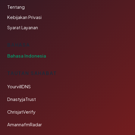
Tentang
Kebijakan Privasi
Syarat Layanan
BAHASA
Bahasa Indonesia
TAUTAN SAHABAT
YourvillDNS
DnastyjaTrust
ChrisjatVerify
AmannafmRadar