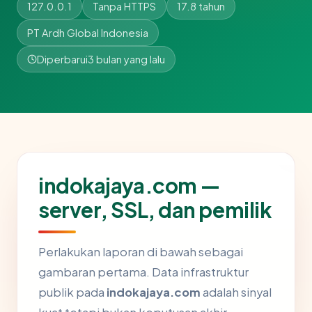
127.0.0.1
Tanpa HTTPS
17.8 tahun
PT Ardh Global Indonesia
Diperbarui
3 bulan yang lalu
indokajaya.com —
server, SSL, dan pemilik
Perlakukan laporan di bawah sebagai
gambaran pertama. Data infrastruktur
publik pada
indokajaya.com
adalah sinyal