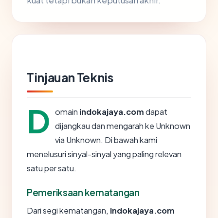
kuat tetapi bukan keputusan akhir.
Tinjauan Teknis
D
omain
indokajaya.com
dapat
dijangkau dan mengarah ke Unknown
via Unknown. Di bawah kami
menelusuri sinyal-sinyal yang paling relevan
satu per satu.
Pemeriksaan kematangan
Dari segi kematangan,
indokajaya.com