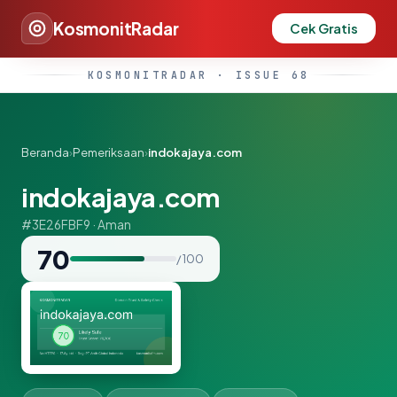
KosmonitRadar
Cek Gratis
KOSMONITRADAR · ISSUE 68
Beranda
›
Pemeriksaan
›
indokajaya.com
indokajaya.com
#3E26FBF9 · Aman
70
/ 100