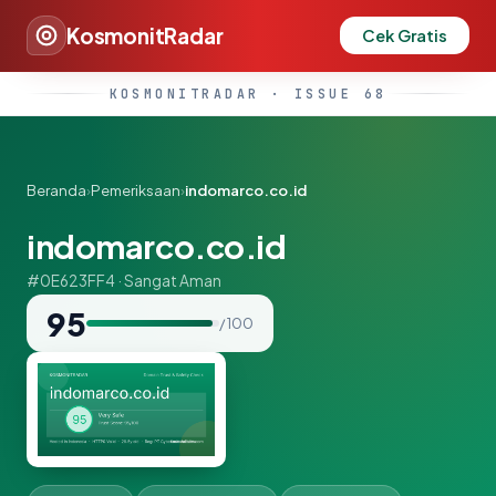
KosmonitRadar
Cek Gratis
KOSMONITRADAR · ISSUE 68
Beranda
›
Pemeriksaan
›
indomarco.co.id
indomarco.co.id
#0E623FF4 · Sangat Aman
95
/ 100