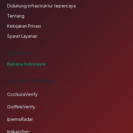
Didukung infrastruktur tepercaya
Tentang
Kebijakan Privasi
Syarat Layanan
BAHASA
Bahasa Indonesia
TAUTAN SAHABAT
CcclsuraVerify
GolflinkVerify
IpiemsRadar
IntikarySec