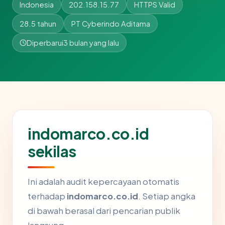
Indonesia
202.158.15.77
HTTPS Valid
28.5 tahun
PT Cyberindo Aditama
Diperbarui
3 bulan yang lalu
indomarco.co.id
sekilas
Ini adalah audit kepercayaan otomatis
terhadap
indomarco.co.id
. Setiap angka
di bawah berasal dari pencarian publik