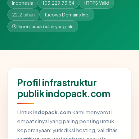
Indonesia
103.229.73.54
HTTPS Valid
22.2 tahun
Tucows Domains Inc.
Diperbarui
3 bulan yang lalu
Profil infrastruktur
publik indopack.com
Untuk
indopack.com
kami menyoroti
empat sinyal yang paling penting untuk
kepercayaan: yurisdiksi hosting, validitas