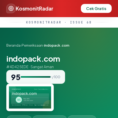
KosmonitRadar
Cek Gratis
KOSMONITRADAR · ISSUE 68
Beranda
›
Pemeriksaan
›
indopack.com
indopack.com
#4D425EDE · Sangat Aman
95
/ 100