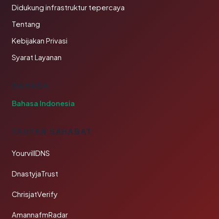
Didukung infrastruktur tepercaya
Tentang
Kebijakan Privasi
Syarat Layanan
BAHASA
Bahasa Indonesia
TAUTAN SAHABAT
YourvillDNS
DnastyjaTrust
ChrisjatVerify
AmannafmRadar