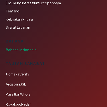
Didukung infrastruktur tepercaya
Tentang
Kebijakan Privasi
Syarat Layanan
BAHASA
Bahasa Indonesia
TAUTAN SAHABAT
JilcmakaVerify
ArgapuriSSL
PusatkurWhois
RoyalbucRadar