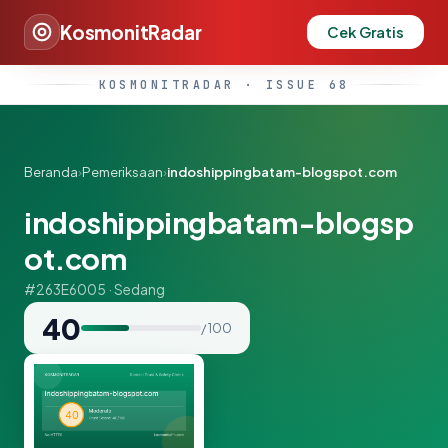
KosmonitRadar
Cek Gratis
KOSMONITRADAR · ISSUE 68
Beranda
›
Pemeriksaan
›
indoshippingbatam-blogspot.com
indoshippingbatam-blogsp
ot.com
#263E6005 · Sedang
40
/ 100