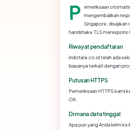
P
emeriksaan otomatis
mengembalikan resp
Singapore, disajikan
handshake TLS merespons 
Riwayat pendaftaran
indotara.co.id telah ada se
biasanya terkait dengan pr
Putusan HTTPS
Pemeriksaan HTTPS kami ke 
OK.
Di mana data tinggal
Apa pun yang Anda kirim ke