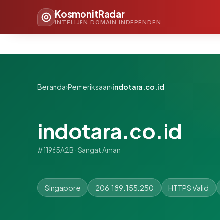
KosmonitRadar
INTELIJEN DOMAIN INDEPENDEN
Beranda
›
Pemeriksaan
›
indotara.co.id
indotara.co.id
#11965A2B · Sangat Aman
Singapore
206.189.155.250
HTTPS Valid