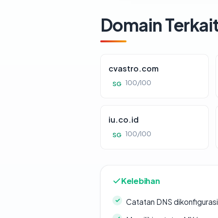
Domain Terkai
cvastro.com
100/100
SG
iu.co.id
100/100
SG
Kelebihan
Catatan DNS dikonfiguras