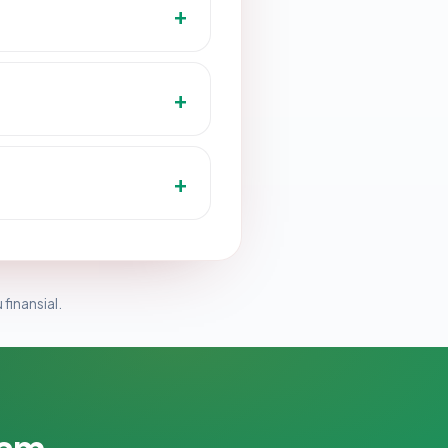
 finansial.
lam