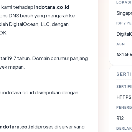
LOKASI
 kami terhadap
indotara.co.id
Singap
ons DNS bersih yang mengarah ke
ISP / P
 oleh DigitalOcean, LLC, dengan
OK.
Digita
ASN
AS140
kitar 19.7 tahun. Domain berumur panjang
oyek mapan.
SERTI
SERTIFI
indotara.co.id disimpulkan dengan:
HTTPS 
PENERB
R12
indotara.co.id
diproses di server yang
BERLAK