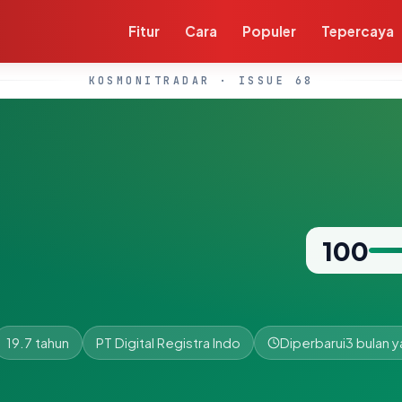
Fitur
Cara
Populer
Tepercaya
KOSMONITRADAR · ISSUE 68
100
19.7 tahun
PT Digital Registra Indo
Diperbarui
3 bulan y