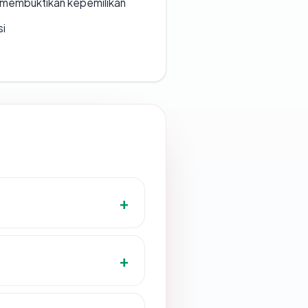
ak membuktikan kepemilikan
si