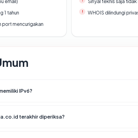
u email)
Sinyal teknis saja tid
g 1 tahun
WHOIS dilindungi priva
n port mencurigakan
 Umum
emiliki IPv6?
a.co.id terakhir diperiksa?