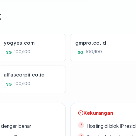
t
yogyes.com
gmpro.co.id
100/100
100/100
SG
SG
alfascorpii.co.id
100/100
SG
Kekurangan
i dengan benar
Hosting di blok IP resi