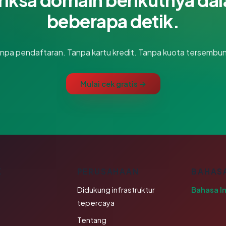
beberapa detik.
npa pendaftaran. Tanpa kartu kredit. Tanpa kuota tersembun
Mulai cek gratis →
K
PERUSAHAAN
BAHAS
Didukung infrastruktur
Bahasa I
tepercaya
Tentang