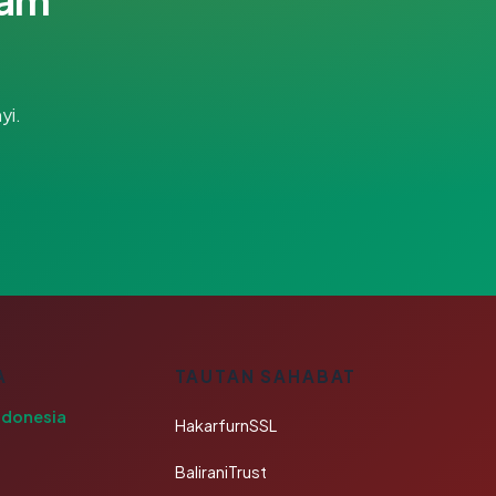
yi.
A
TAUTAN SAHABAT
ndonesia
HakarfurnSSL
BaliraniTrust