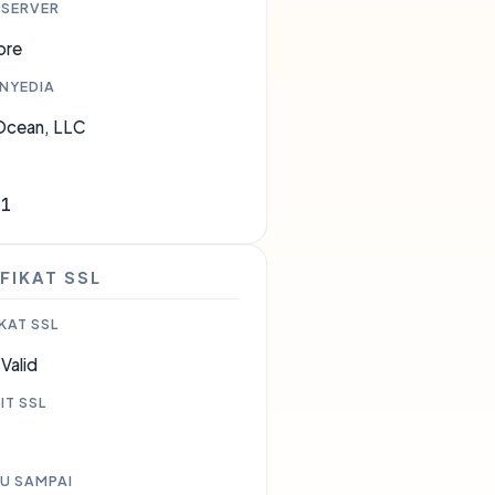
 SERVER
ore
ENYEDIA
lOcean, LLC
61
FIKAT SSL
KAT SSL
Valid
IT SSL
U SAMPAI