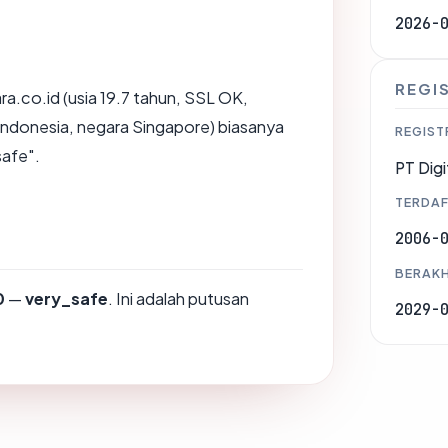
2026-
REGI
a.co.id (usia 19.7 tahun, SSL OK,
a Indonesia, negara Singapore) biasanya
REGIST
safe".
PT Digi
TERDAF
2006-
BERAKH
0
—
very_safe
. Ini adalah putusan
2029-