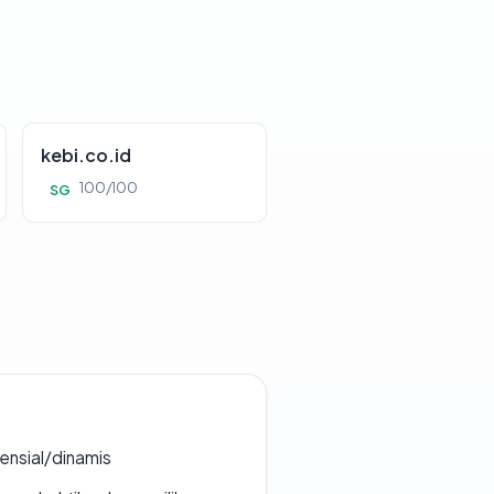
kebi.co.id
100/100
SG
densial/dinamis