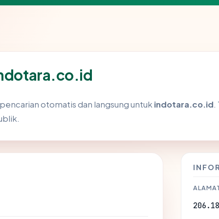
indotara.co.id
i pencarian otomatis dan langsung untuk
indotara.co.id
.
ublik.
INFO
ALAMAT
206.1