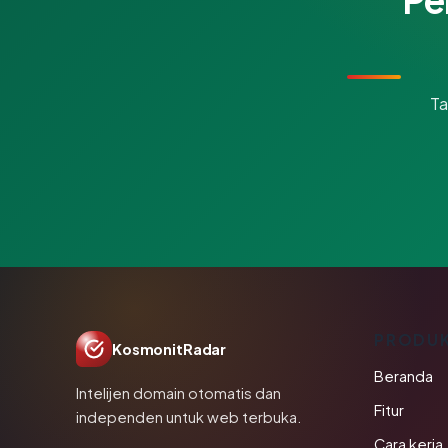
Ta
PRODU
KosmonitRadar
Beranda
Intelijen domain otomatis dan
Fitur
independen untuk web terbuka.
Cara kerja