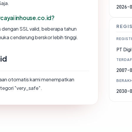
Saja.
2026-
ayai inhouse.co.id?
REGI
us dengan SSL valid, beberapa tahun
muka cenderung berskor lebih tinggi.
REGIST
PT Digi
.id
TERDAF
2007-
saan otomatis kami menempatkan
BERAKH
ategori "very_safe".
2030-