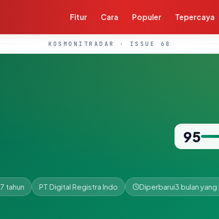
Fitur
Cara
Populer
Tepercaya
KOSMONITRADAR · ISSUE 68
95
.7 tahun
PT Digital Registra Indo
Diperbarui
3 bulan yang 