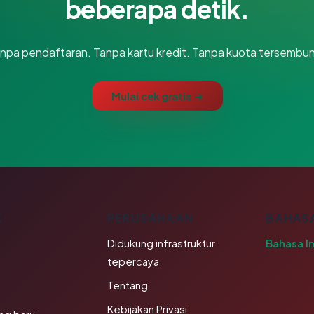
beberapa detik.
npa pendaftaran. Tanpa kartu kredit. Tanpa kuota tersembun
Mulai cek gratis →
K
PERUSAHAAN
BAHAS
Didukung infrastruktur
Bahasa I
tepercaya
Tentang
Kebijakan Privasi