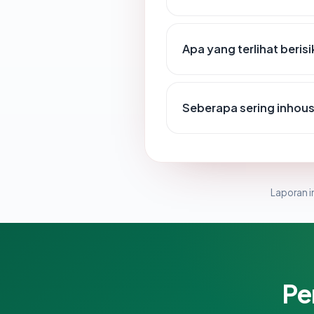
Apa yang terlihat beris
Seberapa sering inhous
Laporan in
Pe