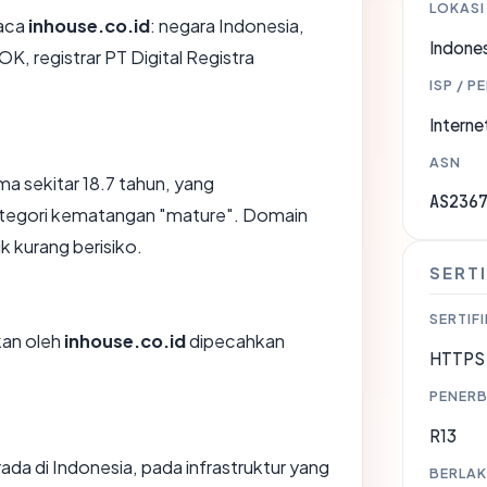
LOKASI
aca
inhouse.co.id
: negara Indonesia,
Indones
OK, registrar PT Digital Registra
ISP / P
Internet
ASN
ma sekitar 18.7 tahun, yang
AS236
egori kematangan "mature". Domain
ik kurang berisiko.
SERTI
SERTIFI
ikan oleh
inhouse.co.id
dipecahkan
HTTPS 
PENERB
R13
ada di Indonesia, pada infrastruktur yang
BERLAK