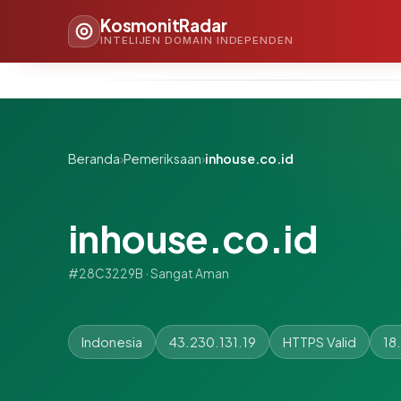
KosmonitRadar
INTELIJEN DOMAIN INDEPENDEN
Beranda
›
Pemeriksaan
›
inhouse.co.id
inhouse.co.id
#28C3229B · Sangat Aman
Indonesia
43.230.131.19
HTTPS Valid
18