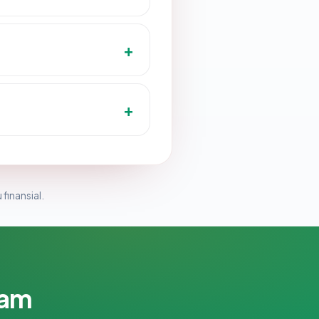
 finansial.
lam