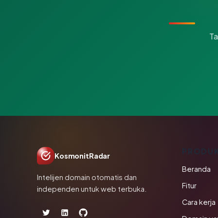
Ta
PRODU
KosmonitRadar
Beranda
Intelijen domain otomatis dan
Fitur
independen untuk web terbuka.
Cara kerja