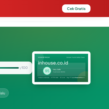
Cek Gratis
/ 100
lalu