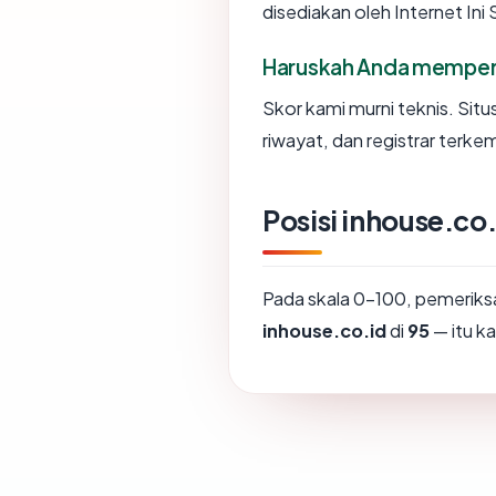
disediakan oleh Internet Ini 
Haruskah Anda memperc
Skor kami murni teknis. Sit
riwayat, dan registrar terke
Posisi inhouse.co
Pada skala 0-100, pemerik
inhouse.co.id
di
95
— itu k