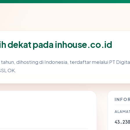
h dekat pada inhouse.co.id
 tahun, dihosting di Indonesia, terdaftar melalui PT Digit
 SSL OK.
INFO
ALAMAT
43.23