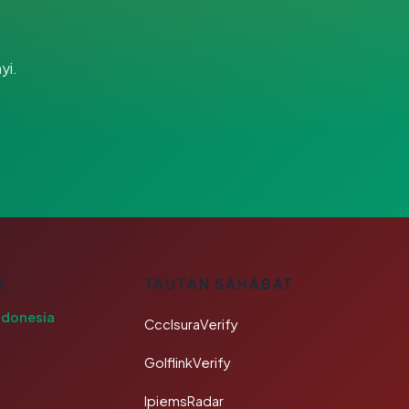
yi.
A
TAUTAN SAHABAT
ndonesia
CcclsuraVerify
GolflinkVerify
IpiemsRadar