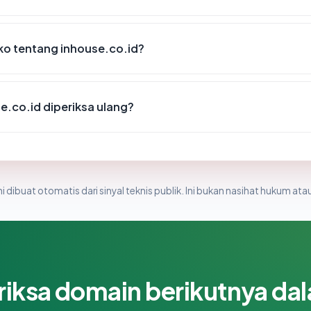
iko tentang inhouse.co.id?
e.co.id diperiksa ulang?
i dibuat otomatis dari sinyal teknis publik. Ini bukan nasihat hukum atau
riksa domain berikutnya da