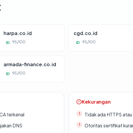
t
harpa.co.id
cgd.co.id
95/100
95/100
ID
ID
armada-finance.co.id
95/100
ID
Kekurangan
 CA terkenal
Tidak ada HTTPS atau s
ajakan DNS
Otoritas sertifikat ku