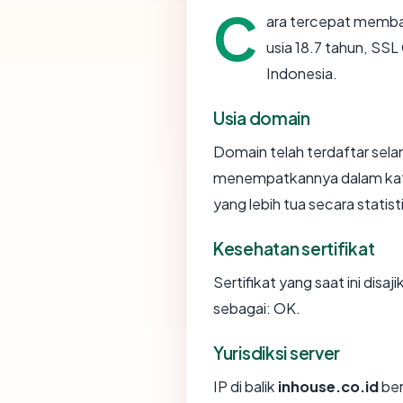
C
ara tercepat memb
usia 18.7 tahun, SSL 
Indonesia.
Usia domain
Domain telah terdaftar sela
menempatkannya dalam kat
yang lebih tua secara statist
Kesehatan sertifikat
Sertifikat yang saat ini disaj
sebagai: OK.
Yurisdiksi server
IP di balik
inhouse.co.id
ber