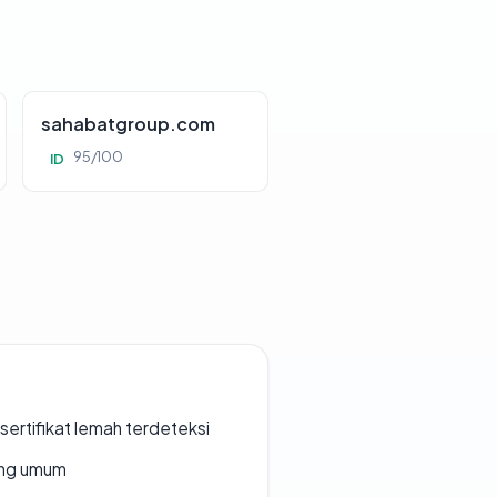
sahabatgroup.com
95/100
ID
ertifikat lemah terdeteksi
rang umum