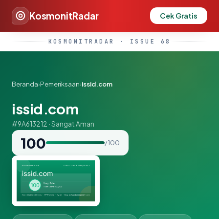
KosmonitRadar
Cek Gratis
KOSMONITRADAR · ISSUE 68
Beranda
›
Pemeriksaan
›
issid.com
issid.com
#9A613212 · Sangat Aman
100
/ 100