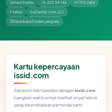
United States
76.223.54.146
HTTPS Valid
9 tahun
GoDaddy.com, LLC
Diperbarui
3 bulan yang lalu
Kartu kepercayaan
issid.com
Sebelum bertransaksi dengan
issid.com
,
luangkan waktu untuk melihat sinyal teknis
yang dikembalikan pemindai kami.