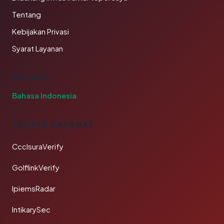
Tentang
Kebijakan Privasi
Syarat Layanan
BAHASA
Bahasa Indonesia
TAUTAN SAHABAT
CcclsuraVerify
GolflinkVerify
IpiemsRadar
IntikarySec