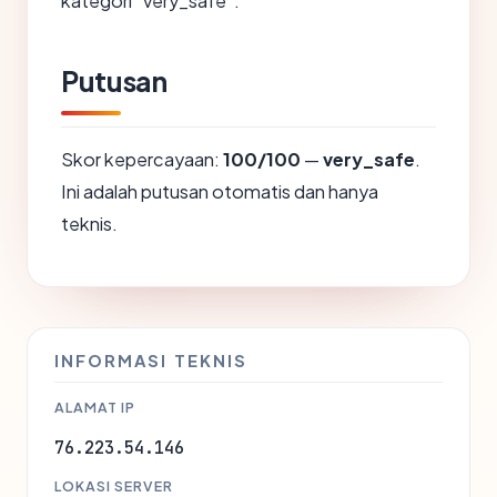
kategori "very_safe".
Putusan
Skor kepercayaan:
100/100
—
very_safe
.
Ini adalah putusan otomatis dan hanya
teknis.
INFORMASI TEKNIS
ALAMAT IP
76.223.54.146
LOKASI SERVER