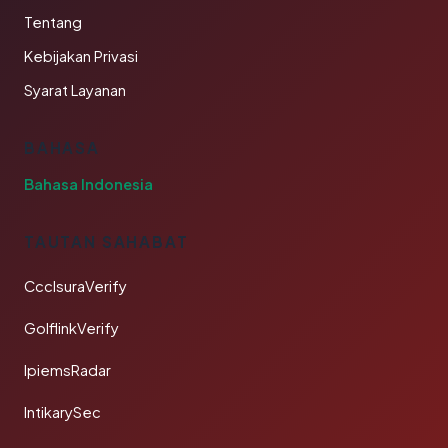
Tentang
Kebijakan Privasi
Syarat Layanan
BAHASA
Bahasa Indonesia
TAUTAN SAHABAT
CcclsuraVerify
GolflinkVerify
IpiemsRadar
IntikarySec