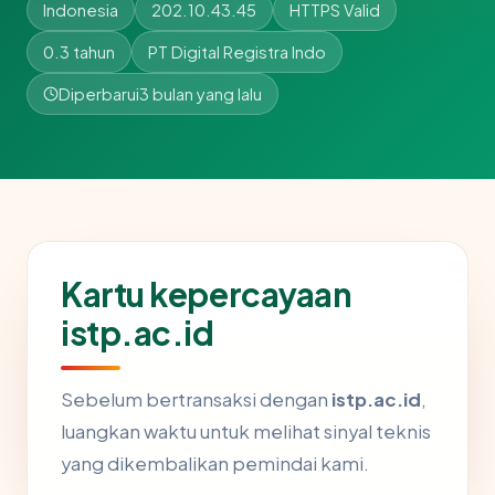
Indonesia
202.10.43.45
HTTPS Valid
0.3 tahun
PT Digital Registra Indo
Diperbarui
3 bulan yang lalu
Kartu kepercayaan
istp.ac.id
Sebelum bertransaksi dengan
istp.ac.id
,
luangkan waktu untuk melihat sinyal teknis
yang dikembalikan pemindai kami.