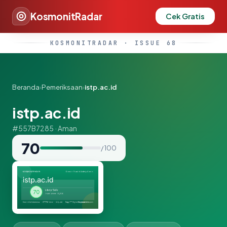
KosmonitRadar
Cek Gratis
KOSMONITRADAR · ISSUE 68
Beranda
›
Pemeriksaan
›
istp.ac.id
istp.ac.id
#557B7285 · Aman
70
/ 100