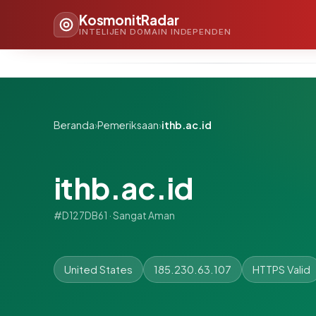
KosmonitRadar
INTELIJEN DOMAIN INDEPENDEN
Beranda
›
Pemeriksaan
›
ithb.ac.id
ithb.ac.id
#D127DB61 · Sangat Aman
United States
185.230.63.107
HTTPS Valid