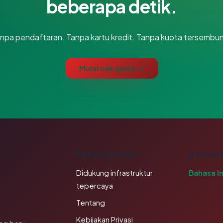
beberapa detik.
npa pendaftaran. Tanpa kartu kredit. Tanpa kuota tersembun
Mulai cek gratis →
K
PERUSAHAAN
BAHAS
Didukung infrastruktur
Bahasa I
tepercaya
Tentang
Kebijakan Privasi