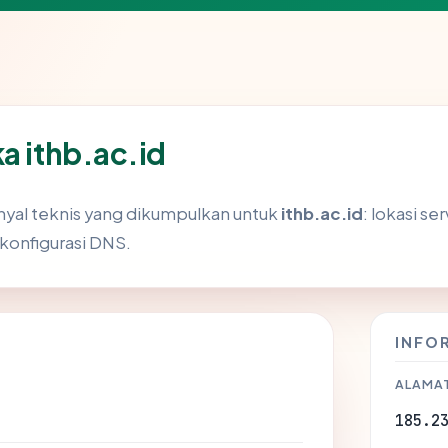
a ithb.ac.id
nyal teknis yang dikumpulkan untuk
ithb.ac.id
: lokasi se
 konfigurasi DNS.
INFO
ALAMAT
185.2