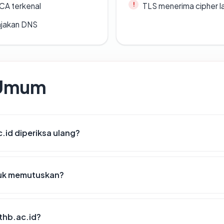
 CA terkenal
TLS menerima cipher 
ajakan DNS
 Umum
.id diperiksa ulang?
tuk memutuskan?
ithb.ac.id?