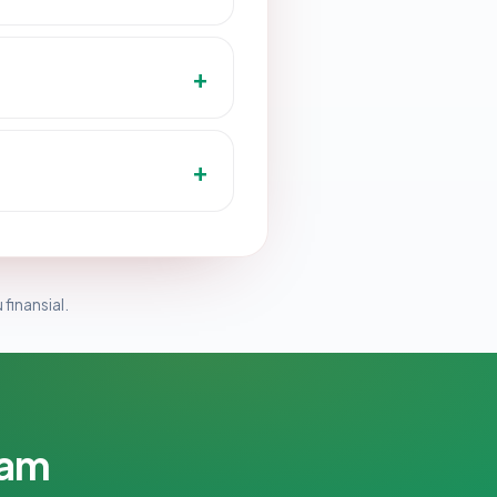
 finansial.
lam