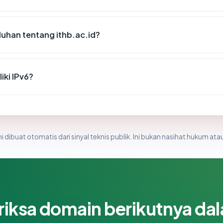
uhan tentang ithb.ac.id?
iki IPv6?
i dibuat otomatis dari sinyal teknis publik. Ini bukan nasihat hukum atau
riksa domain berikutnya da