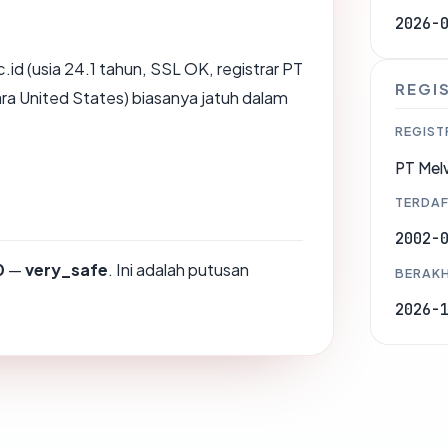
2026-
.id (usia 24.1 tahun, SSL OK, registrar PT
REGI
ara United States) biasanya jatuh dalam
REGIST
PT Melv
TERDAF
2002-
0
—
very_safe
. Ini adalah putusan
BERAKH
2026-