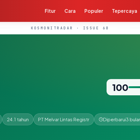
Fitur
Cara
Populer
Tepercaya
KOSMONITRADAR · ISSUE 68
100
24.1 tahun
PT Melvar Lintas Registr
Diperbarui
3 bula