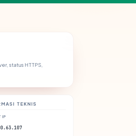
rver, status HTTPS,
RMASI TEKNIS
 IP
30.63.107