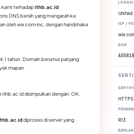
LOKASI
 kami terhadap
ithb.ac.id
United
ons DNS bersih yang mengarah ke
ISP / P
ikan oleh wix com inc, dengan handshake
wix com
ASN
AS581
r 24.1 tahun. Domain berumur panjang
oyek mapan.
SERTI
SERTIFI
ithb.ac.id disimpulkan dengan: OK.
HTTPS 
PENERB
ithb.ac.id
diproses di server yang
R13
BERLAK