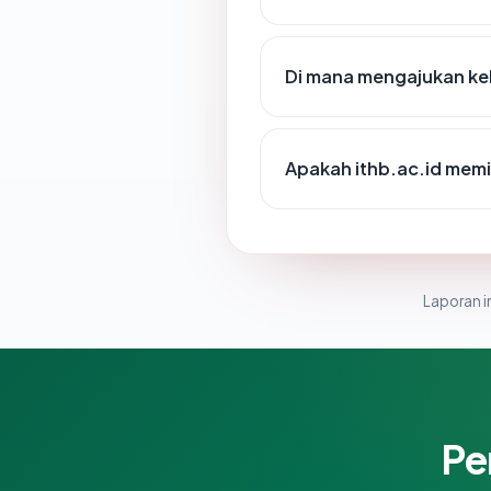
Di mana mengajukan kel
Apakah ithb.ac.id memil
Laporan in
Pe