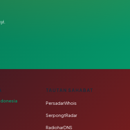
yi.
A
TAUTAN SAHABAT
ndonesia
PersadarWhois
SerpongtRadar
RadioharDNS