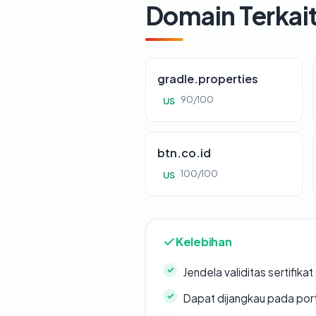
Domain Terkai
gradle.properties
90/100
US
btn.co.id
100/100
US
Kelebihan
Jendela validitas sertifikat 
Dapat dijangkau pada por