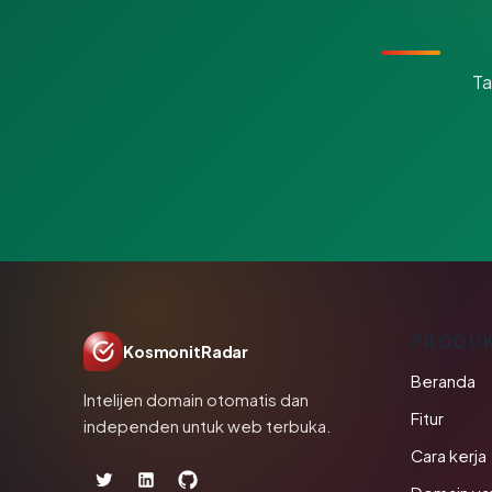
Ta
PRODU
KosmonitRadar
Beranda
Intelijen domain otomatis dan
Fitur
independen untuk web terbuka.
Cara kerja