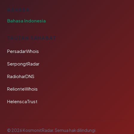
BAHASA
Bahasa Indonesia
TAUTAN SAHABAT
PersadarWhois
SerpongtRadar
RadioharDNS
RelionteWhois
HelenscaTrust
© 2026 KosmonitRadar. Semua hak dilindungi.