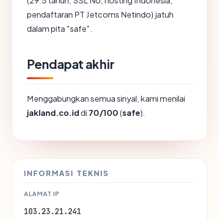
(29.5 tahun, SSL No, hosting Indonesia,
pendaftaran PT Jetcoms Netindo) jatuh
dalam pita "safe".
Pendapat akhir
Menggabungkan semua sinyal, kami menilai
jakland.co.id
di
70/100
(
safe
).
INFORMASI TEKNIS
ALAMAT IP
103.23.21.241