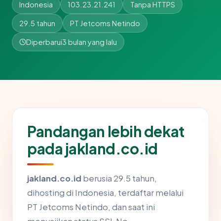
Indonesia
103.23.21.241
Tanpa HTTPS
29.5 tahun
PT Jetcoms Netindo
Diperbarui
3 bulan yang lalu
Pandangan lebih dekat
pada jakland.co.id
jakland.co.id
berusia 29.5 tahun,
dihosting di Indonesia, terdaftar melalui
PT Jetcoms Netindo, dan saat ini