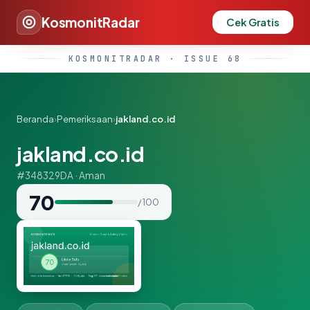
KosmonitRadar
Cek Gratis
KOSMONITRADAR · ISSUE 68
Beranda
›
Pemeriksaan
›
jakland.co.id
jakland.co.id
#348329DA · Aman
70
/ 100