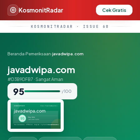
KosmonitRadar
Cek Gratis
KOSMONITRADAR · ISSUE 68
Beranda
›
Pemeriksaan
›
javadwipa.com
javadwipa.com
#D3B9DFB7 · Sangat Aman
95
/ 100