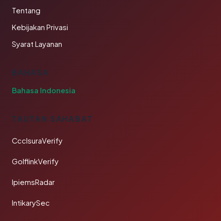
Tentang
Kebijakan Privasi
Syarat Layanan
BAHASA
Bahasa Indonesia
TAUTAN SAHABAT
CcclsuraVerify
GolflinkVerify
IpiemsRadar
IntikarySec