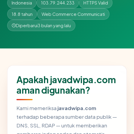
Indonesia
103.79.244.233
HTTPS Valid
18.8 tahun
Web Commerce Communicati
Diperbarui
3 bulan yang lalu
Apakah javadwipa.com
aman digunakan?
Kami memeriksa
javadwipa.com
terhadap beberapa sumber data publik —
DNS, SSL, RDAP — untuk memberikan