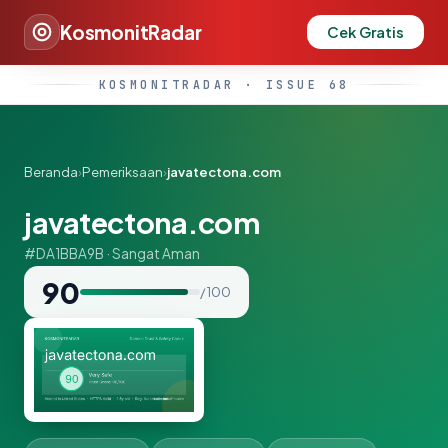
KosmonitRadar
Cek Gratis
KOSMONITRADAR · ISSUE 68
Beranda
›
Pemeriksaan
›
javatectona.com
javatectona.com
#DA1BBA9B · Sangat Aman
90
/ 100