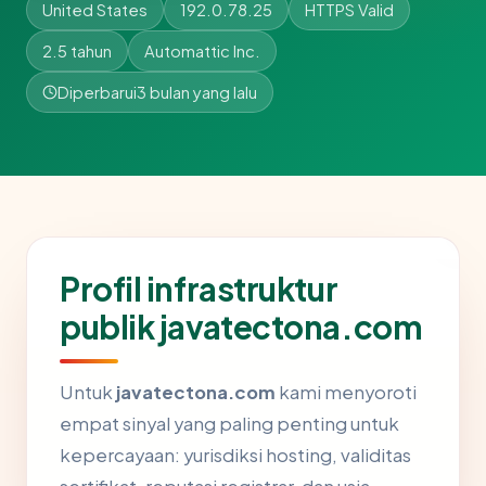
United States
192.0.78.25
HTTPS Valid
2.5 tahun
Automattic Inc.
Diperbarui
3 bulan yang lalu
Profil infrastruktur
publik javatectona.com
Untuk
javatectona.com
kami menyoroti
empat sinyal yang paling penting untuk
kepercayaan: yurisdiksi hosting, validitas