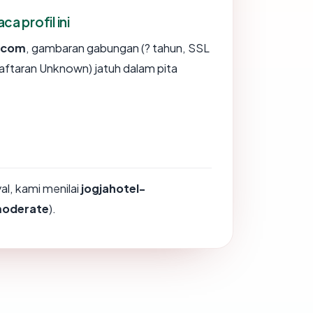
 profil ini
g.com
, gambaran gabungan (? tahun, SSL
ftaran Unknown) jatuh dalam pita
l, kami menilai
jogjahotel-
oderate
).