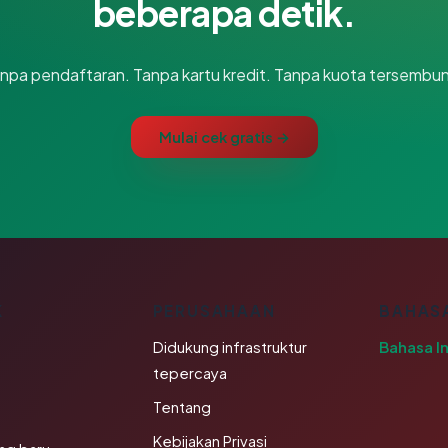
beberapa detik.
npa pendaftaran. Tanpa kartu kredit. Tanpa kuota tersembun
Mulai cek gratis →
K
PERUSAHAAN
BAHAS
Didukung infrastruktur
Bahasa I
tepercaya
Tentang
Kebijakan Privasi