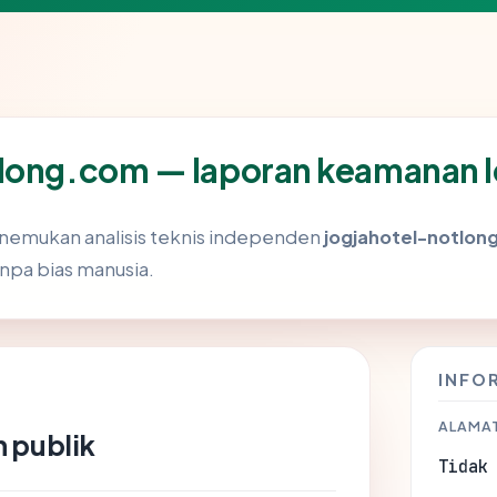
tlong.com — laporan keamanan 
enemukan analisis teknis independen
jogjahotel-notlo
anpa bias manusia.
INFO
ALAMAT
 publik
Tidak