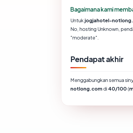
Bagaimana kami membaca
Untuk
jogjahotel-notlon
No, hosting Unknown, penda
"moderate".
Pendapat akhir
Menggabungkan semua sinya
notlong.com
di
40/100
(
m