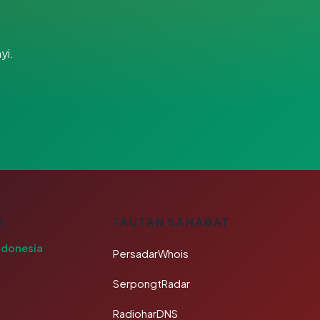
yi.
A
TAUTAN SAHABAT
ndonesia
PersadarWhois
SerpongtRadar
RadioharDNS