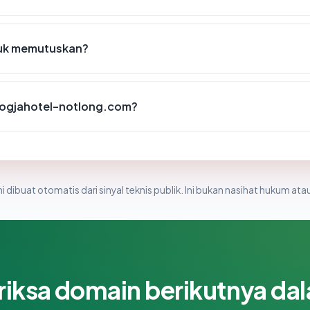
tuk memutuskan?
 jogjahotel-notlong.com?
i dibuat otomatis dari sinyal teknis publik. Ini bukan nasihat hukum atau
riksa domain berikutnya da