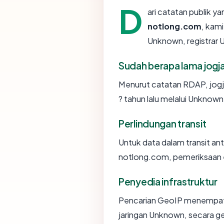
D
ari catatan publik y
notlong.com
, kam
Unknown, registrar U
Sudah berapa lama jog
Menurut catatan RDAP, jogj
? tahun lalu melalui Unknown
Perlindungan transit
Untuk data dalam transit an
notlong.com, pemeriksaan 
Penyedia infrastruktur
Pencarian GeoIP menempa
jaringan Unknown, secara g