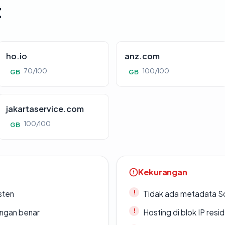
t
ho.io
anz.com
70/100
100/100
GB
GB
jakartaservice.com
100/100
GB
Kekurangan
sten
Tidak ada metadata S
ngan benar
Hosting di blok IP resi