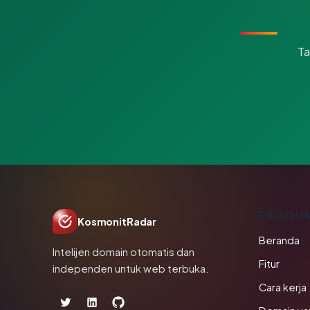
Ta
PRODU
KosmonitRadar
Beranda
Intelijen domain otomatis dan
Fitur
independen untuk web terbuka.
Cara kerja