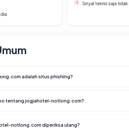
Sinyal teknis saja tid
edia
 Umum
ong.com adalah situs phishing?
siko tentang jogjahotel-notlong.com?
otel-notlong.com diperiksa ulang?