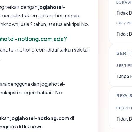
LOKASI
ang terkait dengan
jogjahotel-
Tidak D
i mengekstrak empat anchor: negara
ISP / P
nknown, usia ? tahun, status enkripsi No.
Tidak D
jahotel-notlong.com ada?
ahotel-notlong.com didaftarkan sekitar
SERTI
.
SERTIFI
Tanpa 
tara pengguna dan jogjahotel-
enkripsi mengembalikan: No.
REGI
REGIST
tkan
jogjahotel-notlong.com
di
Tidak D
eografis di Unknown.