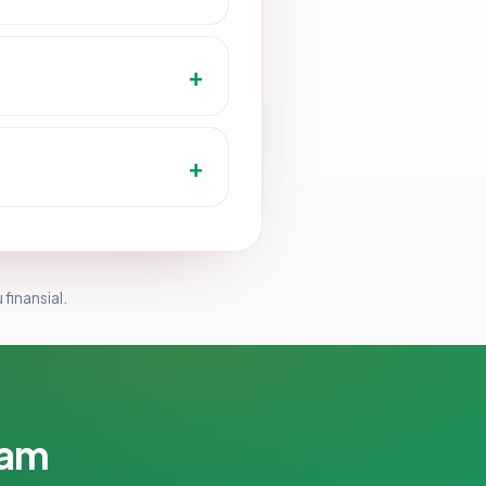
 finansial.
lam