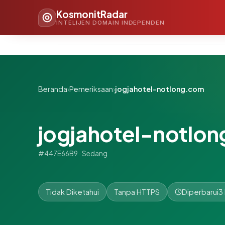
KosmonitRadar
INTELIJEN DOMAIN INDEPENDEN
Beranda
›
Pemeriksaan
›
jogjahotel-notlong.com
jogjahotel-notlo
#447E66B9 · Sedang
Tidak Diketahui
Tanpa HTTPS
Diperbarui
3