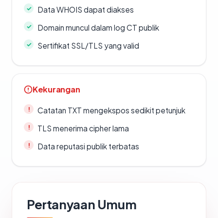
Data WHOIS dapat diakses
Domain muncul dalam log CT publik
Sertifikat SSL/TLS yang valid
Kekurangan
Catatan TXT mengekspos sedikit petunjuk
TLS menerima cipher lama
Data reputasi publik terbatas
Pertanyaan Umum