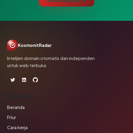
Mulai cek gratis →
KosmonitRadar
Intelijen domain otomatis dan independen
untuk web terbuka.
PRODUK
Beranda
Fitur
Cara kerja