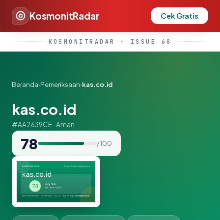
KosmonitRadar
Cek Gratis
KOSMONITRADAR · ISSUE 68
Beranda
›
Pemeriksaan
›
kas.co.id
kas.co.id
#AA2639CE · Aman
78
/ 100