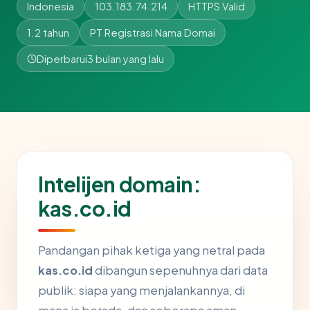
Indonesia
103.183.74.214
HTTPS Valid
1.2 tahun
PT Registrasi Nama Domai
Diperbarui
3 bulan yang lalu
Intelijen domain:
kas.co.id
Pandangan pihak ketiga yang netral pada
kas.co.id
dibangun sepenuhnya dari data
publik: siapa yang menjalankannya, di