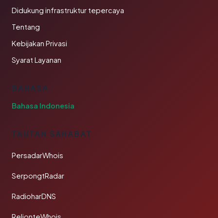
Didukung infrastruktur tepercaya
Tentang
Kebijakan Privasi
Syarat Layanan
BAHASA
Bahasa Indonesia
TAUTAN SAHABAT
PersadarWhois
SerpongtRadar
RadioharDNS
RelionteWhois