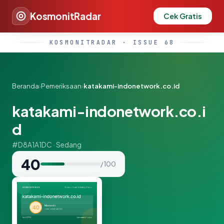
KosmonitRadar
Cek Gratis
KOSMONITRADAR · ISSUE 68
Beranda
›
Pemeriksaan
›
katakami-indonetwork.co.id
katakami-indonetwork.co.i
d
#D8A1A1DC · Sedang
40
/ 100