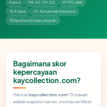
France
194.163.139.222
HTTPS Valid
18.8 tahun
CV. Rumahweb Indonesia
Diperbarui
3 bulan yang lalu
Bagaimana skor
kepercayaan
kaycollection.com?
Mencari
kaycollection.com
? Di bawah
adalah snapshot server, otoritas sertifikat,