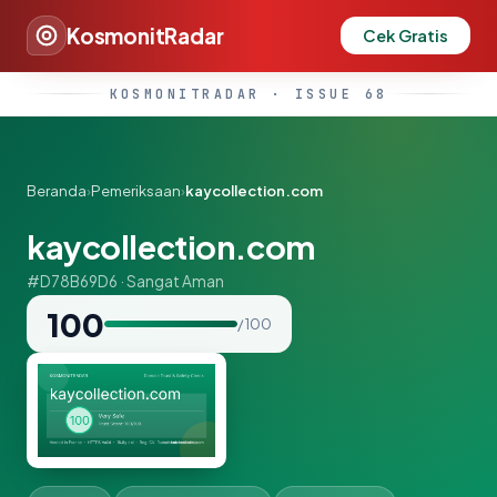
KosmonitRadar
Cek Gratis
KOSMONITRADAR · ISSUE 68
Beranda
›
Pemeriksaan
›
kaycollection.com
kaycollection.com
#D78B69D6 · Sangat Aman
100
/ 100