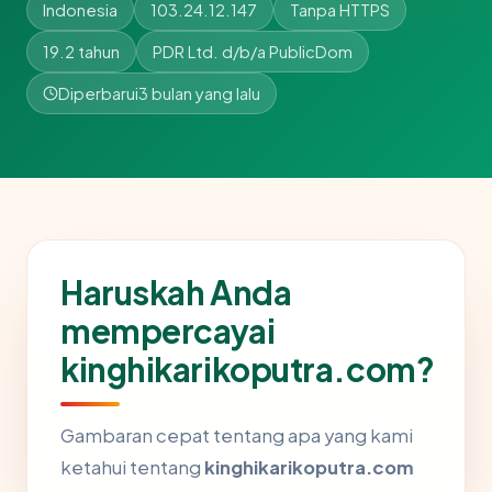
Indonesia
103.24.12.147
Tanpa HTTPS
19.2 tahun
PDR Ltd. d/b/a PublicDom
Diperbarui
3 bulan yang lalu
Haruskah Anda
mempercayai
kinghikarikoputra.com?
Gambaran cepat tentang apa yang kami
ketahui tentang
kinghikarikoputra.com