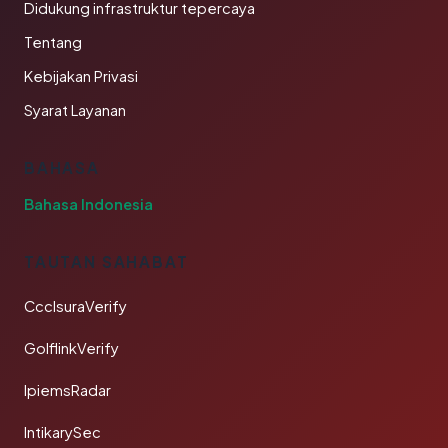
Didukung infrastruktur tepercaya
Tentang
Kebijakan Privasi
Syarat Layanan
BAHASA
Bahasa Indonesia
TAUTAN SAHABAT
CcclsuraVerify
GolflinkVerify
IpiemsRadar
IntikarySec