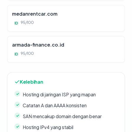
medanrentcar.com
95/100
ID
armada-finance.co.id
95/100
ID
Kelebihan
Hosting di jaringan ISP yang mapan
Catatan A dan AAAA konsisten
SAN mencakup domain dengan benar
Hosting IPv4 yang stabil