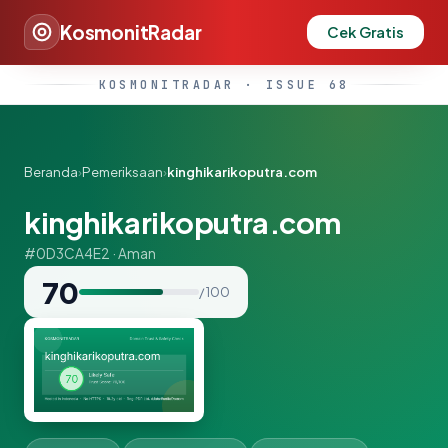
KosmonitRadar
Cek Gratis
KOSMONITRADAR · ISSUE 68
Beranda
›
Pemeriksaan
›
kinghikarikoputra.com
kinghikarikoputra.com
#0D3CA4E2 · Aman
70
/ 100