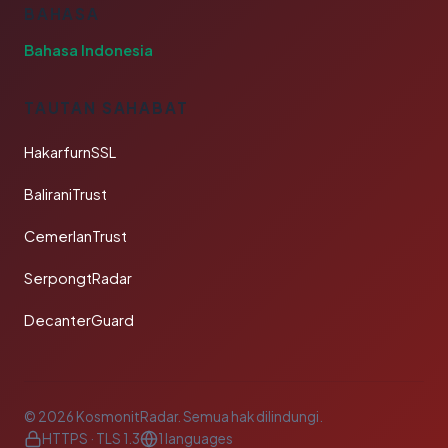
BAHASA
Bahasa Indonesia
TAUTAN SAHABAT
HakarfurnSSL
BaliraniTrust
CemerlanTrust
SerpongtRadar
DecanterGuard
© 2026 KosmonitRadar. Semua hak dilindungi.
HTTPS · TLS 1.3
1 languages