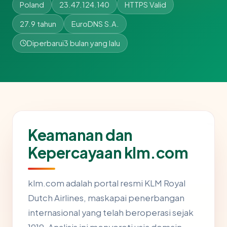
Poland
23.47.124.140
HTTPS Valid
27.9 tahun
EuroDNS S.A.
Diperbarui
3 bulan yang lalu
Keamanan dan
Kepercayaan klm.com
klm.com adalah portal resmi KLM Royal
Dutch Airlines, maskapai penerbangan
internasional yang telah beroperasi sejak