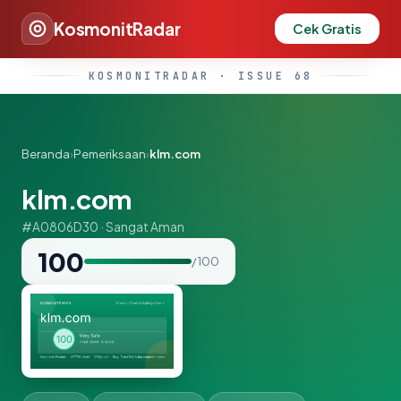
KosmonitRadar
Cek Gratis
KOSMONITRADAR · ISSUE 68
Beranda
›
Pemeriksaan
›
klm.com
klm.com
#A0806D30 · Sangat Aman
100
/ 100