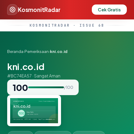
KosmonitRadar
Cek Gratis
KOSMONITRADAR · ISSUE 68
Beranda
›
Pemeriksaan
›
kni.co.id
kni.co.id
#BC74EA57 · Sangat Aman
100
/ 100