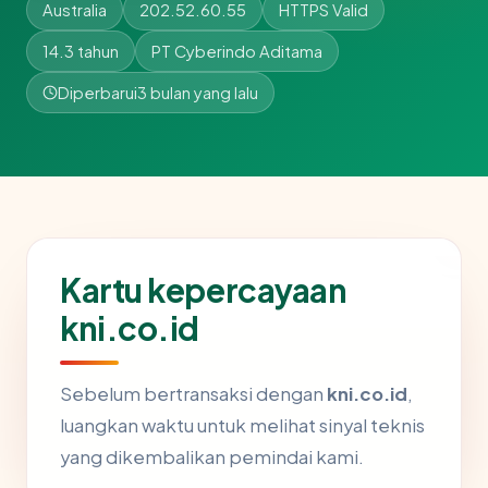
Australia
202.52.60.55
HTTPS Valid
14.3 tahun
PT Cyberindo Aditama
Diperbarui
3 bulan yang lalu
Kartu kepercayaan
kni.co.id
Sebelum bertransaksi dengan
kni.co.id
,
luangkan waktu untuk melihat sinyal teknis
yang dikembalikan pemindai kami.