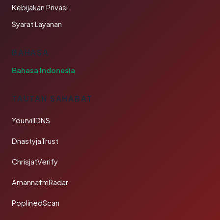
Kebijakan Privasi
Syarat Layanan
BAHASA
Bahasa Indonesia
TAUTAN SAHABAT
YourvillDNS
DnastyjaTrust
ChrisjatVerify
AmannafmRadar
PoplinedScan