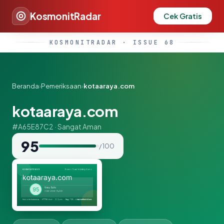
KosmonitRadar
Cek Gratis
KOSMONITRADAR · ISSUE 68
Beranda
›
Pemeriksaan
›
kotaaraya.com
kotaaraya.com
#A65E87C2 · Sangat Aman
95
/ 100