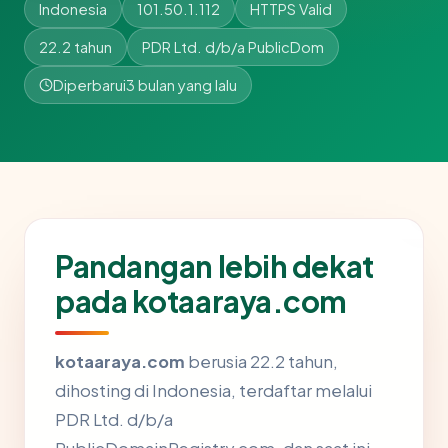
Indonesia
101.50.1.112
HTTPS Valid
22.2 tahun
PDR Ltd. d/b/a PublicDom
Diperbarui
3 bulan yang lalu
Pandangan lebih dekat
pada kotaaraya.com
kotaaraya.com
berusia 22.2 tahun,
dihosting di Indonesia, terdaftar melalui
PDR Ltd. d/b/a