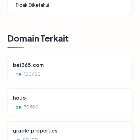
Tidak Diketahui
Domain Terkait
bet365.com
100/100
GB
ho.io
70/100
GB
gradle.properties
90/100