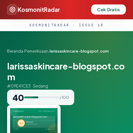
KosmonitRadar
Cek Gratis
KOSMONITRADAR · ISSUE 68
Beranda
›
Pemeriksaan
›
larissaskincare-blogspot.com
larissaskincare-blogspot.co
m
#09E41CE3 · Sedang
40
/ 100