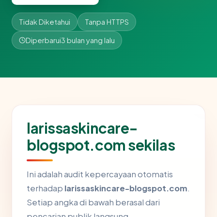
Tidak Diketahui
Tanpa HTTPS
Diperbarui
3 bulan yang lalu
larissaskincare-
blogspot.com sekilas
Ini adalah audit kepercayaan otomatis
terhadap
larissaskincare-blogspot.com
.
Setiap angka di bawah berasal dari
pencarian publik langsung.