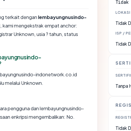
Tidak
LOKASI
ang terkait dengan
lembayungnusindo-
Tidak D
d
, kami mengekstrak empat anchor:
ISP / P
strar Unknown, usia ? tahun, status
Tidak D
mbayungnusindo-
?
SERTI
mbayungnusindo-indonetwork.co.id
SERTIFI
lalu melalui Unknown.
Tanpa 
REGI
ntara pengguna dan lembayungnusindo-
saan enkripsi mengembalikan: No.
REGIST
Tidak D