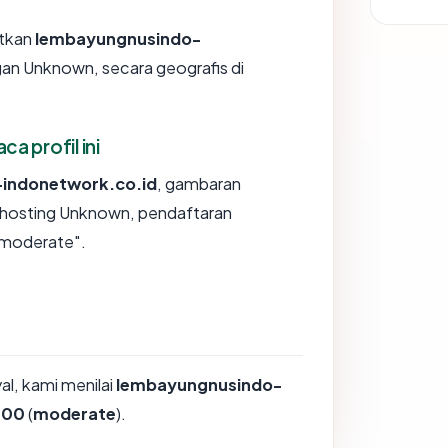
tkan
lembayungnusindo-
ngan Unknown, secara geografis di
 profil ini
indonetwork.co.id
, gambaran
 hosting Unknown, pendaftaran
"moderate".
l, kami menilai
lembayungnusindo-
100
(
moderate
).