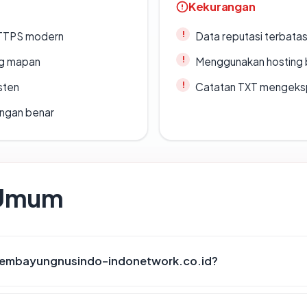
Kekurangan
TTPS modern
Data reputasi terbata
ang mapan
Menggunakan hosting 
sten
Catatan TXT mengeksp
ngan benar
 Umum
 lembayungnusindo-indonetwork.co.id?