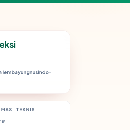
eksi
da
lembayungnusindo-
RMASI TEKNIS
 IP