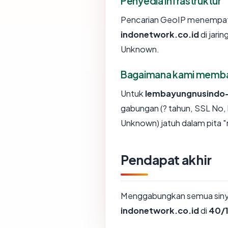
Penyedia infrastruktur
Pencarian GeoIP menempa
indonetwork.co.id
di jari
Unknown.
Bagaimana kami membaca
Untuk
lembayungnusindo-
gabungan (? tahun, SSL No,
Unknown) jatuh dalam pita 
Pendapat akhir
Menggabungkan semua sinya
indonetwork.co.id
di
40/