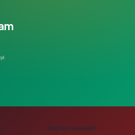
lam
yi.
A
TAUTAN SAHABAT