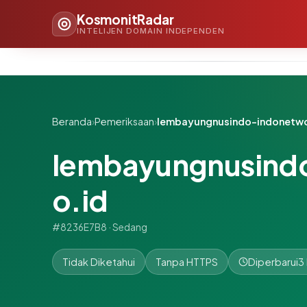
KosmonitRadar
INTELIJEN DOMAIN INDEPENDEN
Beranda
›
Pemeriksaan
›
lembayungnusindo-indonetwo
lembayungnusind
o.id
#8236E7B8 · Sedang
Tidak Diketahui
Tanpa HTTPS
Diperbarui
3