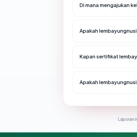
Di mana mengajukan ke
Apakah lembayungnusin
Kapan sertifikat lemba
Apakah lembayungnusi
Laporan in