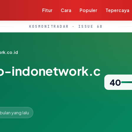
Fitur
Cara
Populer
Tepercaya
KOSMONITRADAR · ISSUE 68
rk.co.id
o-indonetwork.c
40
 bulan yang lalu