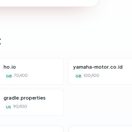
t
ho.io
yamaha-motor.co.id
70/100
100/100
GB
GB
gradle.properties
90/100
US