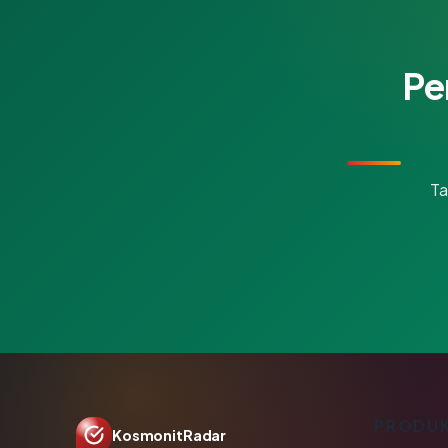
Pe
Ta
PRODU
KosmonitRadar