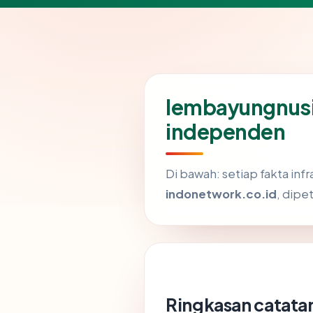
lembayungnusi
independen
Di bawah: setiap fakta in
indonetwork.co.id
, dipe
Ringkasan catatan