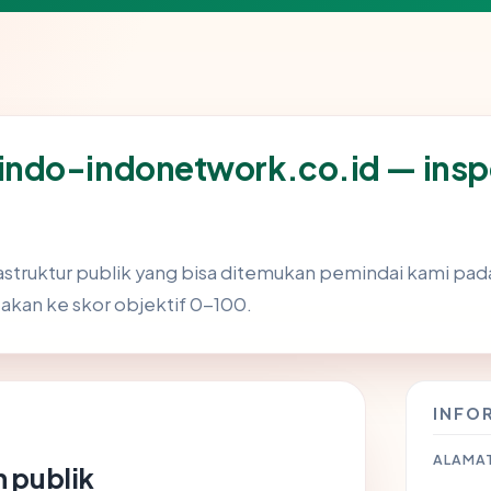
ndo-indonetwork.co.id — insp
frastruktur publik yang bisa ditemukan pemindai kami pa
takan ke skor objektif 0-100.
INFO
ALAMAT
 publik