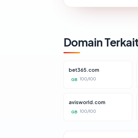
Domain Terkai
bet365.com
100/100
GB
avisworld.com
100/100
GB