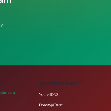
yi.
A
TAUTAN SAHABAT
ndonesia
YourvillDNS
DnastyjaTrust