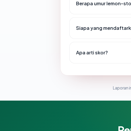
Berapa umur lemon-st
Siapa yang mendaftar
Apa arti skor?
Laporan in
Pe