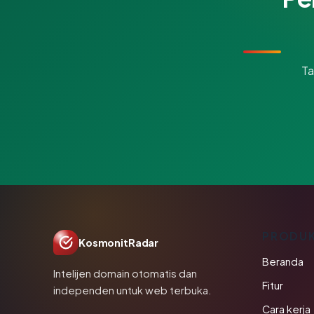
Ta
PRODU
KosmonitRadar
Beranda
Intelijen domain otomatis dan
Fitur
independen untuk web terbuka.
Cara kerja