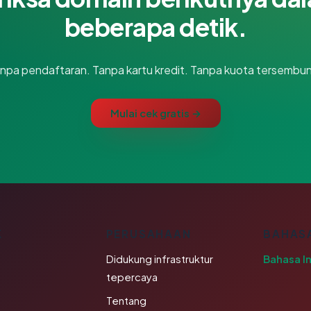
beberapa detik.
npa pendaftaran. Tanpa kartu kredit. Tanpa kuota tersembun
Mulai cek gratis →
K
PERUSAHAAN
BAHAS
Didukung infrastruktur
Bahasa I
tepercaya
Tentang