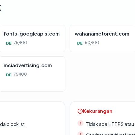
t
fonts-googleapis.com
wahanamotorent.com
75/100
50/100
DE
DE
mciadvertising.com
75/100
DE
Kekurangan
da blocklist
Tidak ada HTTPS atau s