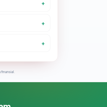
 finansial.
lam