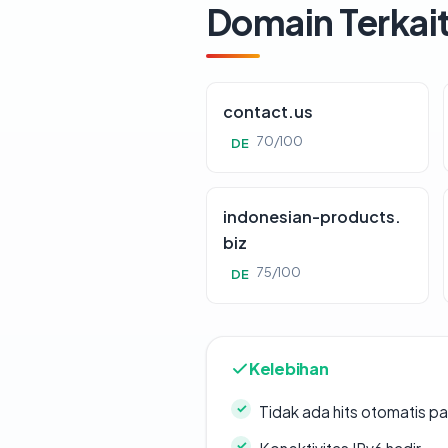
Domain Terkai
contact.us
70/100
DE
indonesian-products.
biz
75/100
DE
Kelebihan
Tidak ada hits otomatis pa