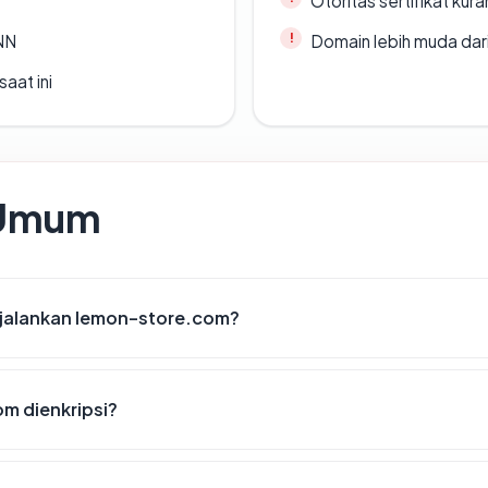
Otoritas sertifikat ku
ANN
Domain lebih muda dari
saat ini
 Umum
jalankan lemon-store.com?
m dienkripsi?