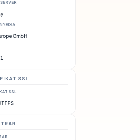
 SERVER
ny
ENYEDIA
urope GmbH
11
FIKAT SSL
KAT SSL
HTTPS
STRAR
RAR