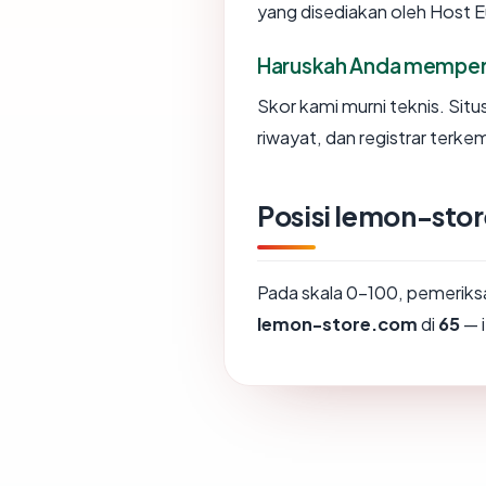
yang disediakan oleh Host
Haruskah Anda memper
Skor kami murni teknis. Sit
riwayat, dan registrar terke
Posisi lemon-sto
Pada skala 0-100, pemerik
lemon-store.com
di
65
— i