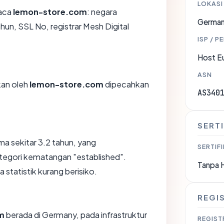
LOKASI
aca
lemon-store.com
: negara
Germa
hun, SSL No, registrar Mesh Digital
ISP / P
Host E
ASN
ikan oleh
lemon-store.com
dipecahkan
AS340
SERTI
ma sekitar 3.2 tahun, yang
SERTIFI
gori kematangan "established".
Tanpa 
 statistik kurang berisiko.
REGI
m
berada di Germany, pada infrastruktur
REGIST