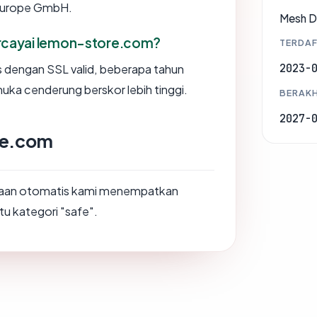
 Europe GmbH.
Mesh Di
cayai lemon-store.com?
TERDAF
2023-
us dengan SSL valid, beberapa tahun
muka cenderung berskor lebih tinggi.
BERAKH
2027-
re.com
saan otomatis kami menempatkan
tu kategori "safe".