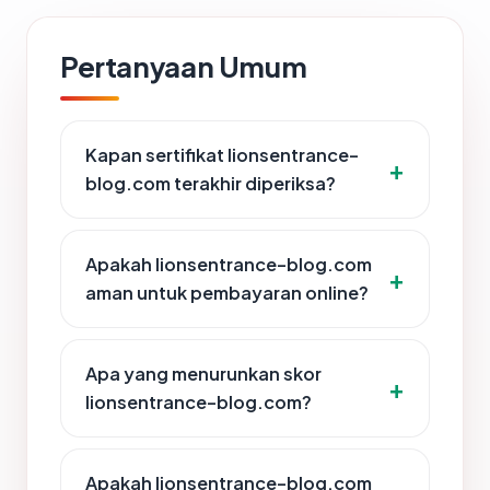
Pertanyaan Umum
Kapan sertifikat lionsentrance-
blog.com terakhir diperiksa?
Apakah lionsentrance-blog.com
aman untuk pembayaran online?
Apa yang menurunkan skor
lionsentrance-blog.com?
Apakah lionsentrance-blog.com