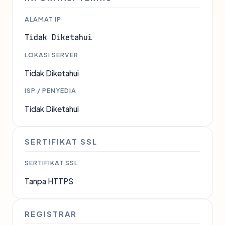
ALAMAT IP
Tidak Diketahui
LOKASI SERVER
Tidak Diketahui
ISP / PENYEDIA
Tidak Diketahui
SERTIFIKAT SSL
SERTIFIKAT SSL
Tanpa HTTPS
REGISTRAR