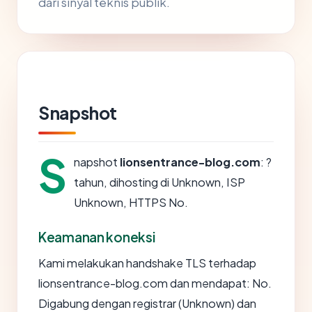
dari sinyal teknis publik.
Snapshot
S
napshot
lionsentrance-blog.com
: ?
tahun, dihosting di Unknown, ISP
Unknown, HTTPS No.
Keamanan koneksi
Kami melakukan handshake TLS terhadap
lionsentrance-blog.com dan mendapat: No.
Digabung dengan registrar (Unknown) dan