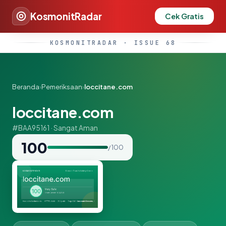
KosmonitRadar
Cek Gratis
KOSMONITRADAR · ISSUE 68
Beranda
›
Pemeriksaan
›
loccitane.com
loccitane.com
#BAA95161 · Sangat Aman
100
/ 100