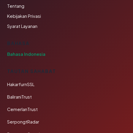
Tentang
Kebijakan Privasi
Syarat Layanan
BAHASA
Bahasa Indonesia
TAUTAN SAHABAT
HakarfurnSSL
BaliraniTrust
CemerlanTrust
SerpongtRadar