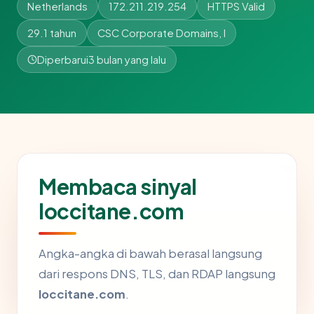
Netherlands
172.211.219.254
HTTPS Valid
29.1 tahun
CSC Corporate Domains, I
Diperbarui
3 bulan yang lalu
Membaca sinyal
loccitane.com
Angka-angka di bawah berasal langsung
dari respons DNS, TLS, dan RDAP langsung
loccitane.com
.