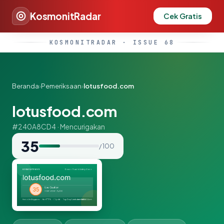
KosmonitRadar
Cek Gratis
KOSMONITRADAR · ISSUE 68
Beranda
›
Pemeriksaan
›
lotusfood.com
lotusfood.com
#240A8CD4 · Mencurigakan
35
/ 100