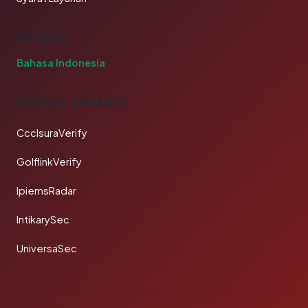
BAHASA
Bahasa Indonesia
TAUTAN SAHABAT
CcclsuraVerify
GolflinkVerify
IpiemsRadar
IntikarySec
UniversaSec