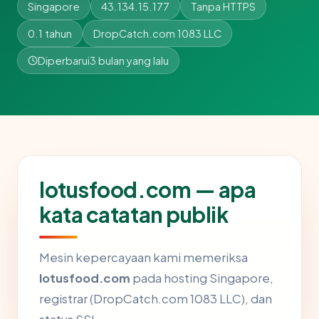
Singapore
43.134.15.177
Tanpa HTTPS
0.1 tahun
DropCatch.com 1083 LLC
Diperbarui
3 bulan yang lalu
lotusfood.com — apa
kata catatan publik
Mesin kepercayaan kami memeriksa
lotusfood.com
pada hosting Singapore,
registrar (DropCatch.com 1083 LLC), dan