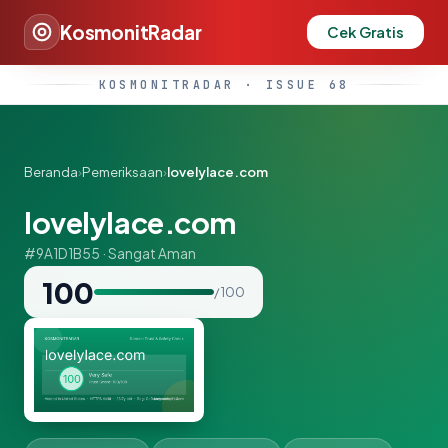
KosmonitRadar
Cek Gratis
KOSMONITRADAR · ISSUE 68
Beranda
›
Pemeriksaan
›
lovelylace.com
lovelylace.com
#9A1D1B55 · Sangat Aman
100
/ 100