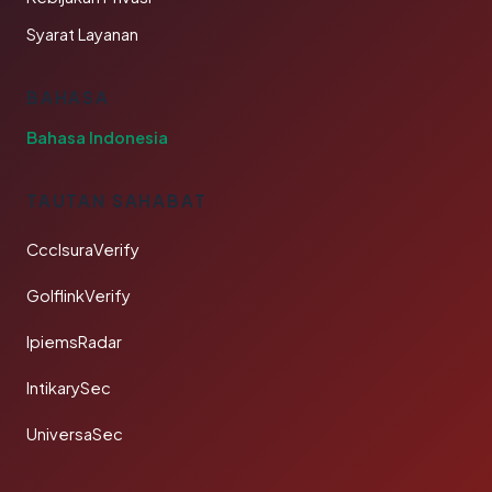
Syarat Layanan
BAHASA
Bahasa Indonesia
TAUTAN SAHABAT
CcclsuraVerify
GolflinkVerify
IpiemsRadar
IntikarySec
UniversaSec