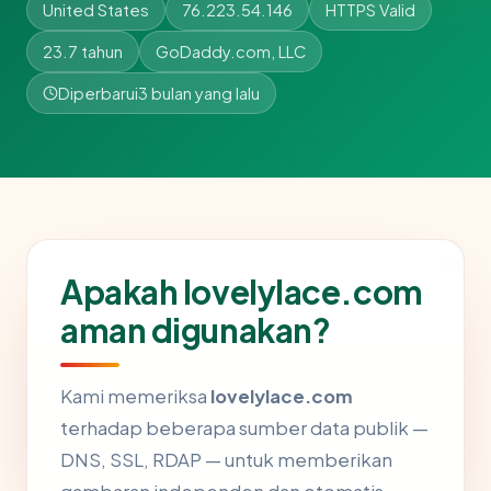
United States
76.223.54.146
HTTPS Valid
23.7 tahun
GoDaddy.com, LLC
Diperbarui
3 bulan yang lalu
Apakah lovelylace.com
aman digunakan?
Kami memeriksa
lovelylace.com
terhadap beberapa sumber data publik —
DNS, SSL, RDAP — untuk memberikan