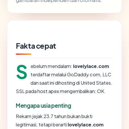
gambaran independen dan otomatis.
Fakta cepat
S
ebelum mendalam:
lovelylace.com
terdaftar melalui GoDaddy.com, LLC
dan saat ini dihosting di United States.
SSL pada host apex mengembalikan: OK.
Mengapa usia penting
Rekam jejak 23.7 tahun bukan bukti
legitimasi, tetapi berarti
lovelylace.com