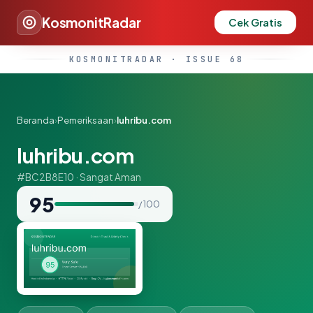
KosmonitRadar
Cek Gratis
KOSMONITRADAR · ISSUE 68
Beranda
›
Pemeriksaan
›
luhribu.com
luhribu.com
#BC2B8E10 · Sangat Aman
95
/ 100