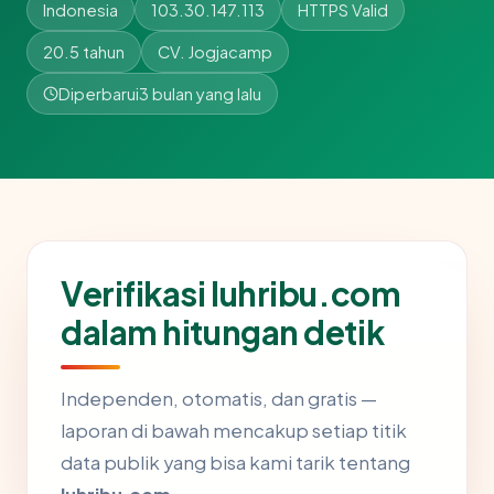
Indonesia
103.30.147.113
HTTPS Valid
20.5 tahun
CV. Jogjacamp
Diperbarui
3 bulan yang lalu
Verifikasi luhribu.com
dalam hitungan detik
Independen, otomatis, dan gratis —
laporan di bawah mencakup setiap titik
data publik yang bisa kami tarik tentang