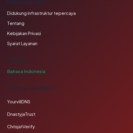
PERUSAHAAN
Didukung infrastruktur tepercaya
Tentang
Kebijakan Privasi
Syarat Layanan
BAHASA
Bahasa Indonesia
TAUTAN SAHABAT
YourvillDNS
DnastyjaTrust
ChrisjatVerify