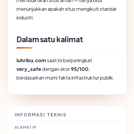
membuktikan situs aman — hanya bisa
menunjukkan apakah situs mengikuti standar
industri.
Dalam satu kalimat
luhribu.com
saat ini berperingkat
very_safe
dengan skor
95/100
,
berdasarkan murni fakta infrastruktur publik.
INFORMASI TEKNIS
ALAMAT IP