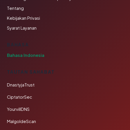
Tentang
Kebijakan Privasi
Syarat Layanan
BAHASA
Bahasa Indonesia
TAUTAN SAHABAT
DnastyjaTrust
CiptatorSec
YourvillDNS
MalgoldeScan