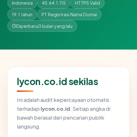
Indonesia
45.64.1.115
HTTPS Valid
19.1 tahun
PT Registrasi Nama Domai
Diperbarui
3 bulan yang lalu
lycon.co.id sekilas
Ini adalah audit kepercayaan otomatis
terhadap
lycon.co.id
. Setiap angka di
bawah berasal dari pencarian publik
langsung.