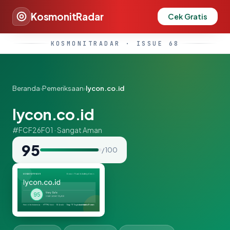
KosmonitRadar
Cek Gratis
KOSMONITRADAR · ISSUE 68
Beranda
›
Pemeriksaan
›
lycon.co.id
lycon.co.id
#FCF26F01 · Sangat Aman
95
/ 100