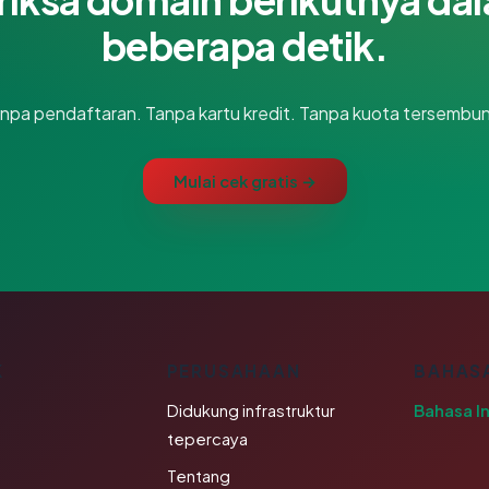
beberapa detik.
npa pendaftaran. Tanpa kartu kredit. Tanpa kuota tersembun
Mulai cek gratis →
K
PERUSAHAAN
BAHAS
Didukung infrastruktur
Bahasa I
tepercaya
Tentang