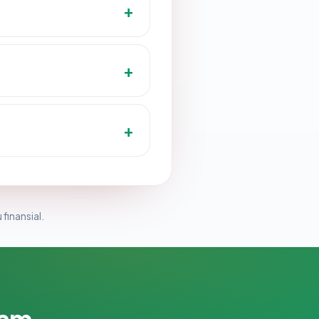
 finansial.
lam