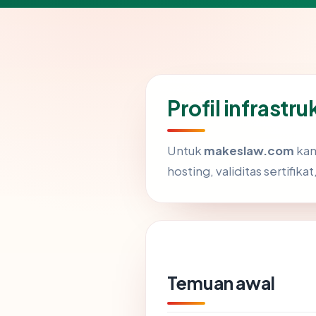
Profil infrast
Untuk
makeslaw.com
kam
hosting, validitas sertifika
Temuan awal