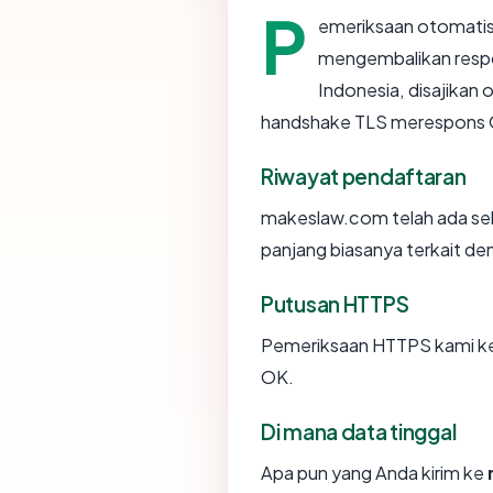
P
emeriksaan otomatis
mengembalikan resp
Indonesia, disajikan
handshake TLS merespons 
Riwayat pendaftaran
makeslaw.com telah ada sek
panjang biasanya terkait d
Putusan HTTPS
Pemeriksaan HTTPS kami k
OK.
Di mana data tinggal
Apa pun yang Anda kirim ke