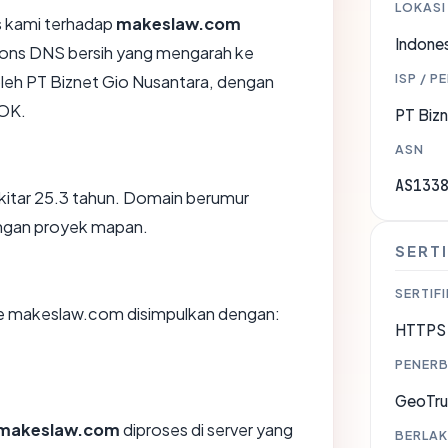
LOKASI
 kami terhadap
makeslaw.com
Indones
ons DNS bersih yang mengarah ke
ISP / P
 oleh PT Biznet Gio Nusantara, dengan
OK.
PT Bizn
ASN
AS133
itar 25.3 tahun. Domain berumur
engan proyek mapan.
SERTI
SERTIFI
e makeslaw.com disimpulkan dengan:
HTTPS 
PENERB
GeoTru
makeslaw.com
diproses di server yang
BERLAK