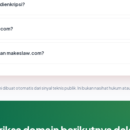
ienkripsi?
.com?
kan makeslaw.com?
i dibuat otomatis dari sinyal teknis publik. Ini bukan nasihat hukum atau
riksa domain berikutnya da