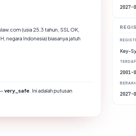
2027-
REGI
law.com (usia 25.3 tahun, SSL OK,
, negara Indonesia) biasanya jatuh
REGIST
Key-S
TERDAF
2001-
BERAKH
—
very_safe
. Ini adalah putusan
2027-