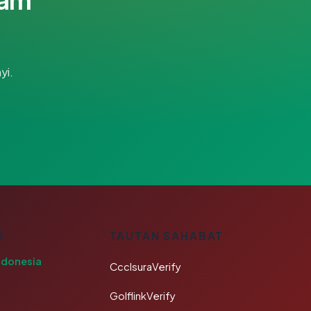
yi.
A
TAUTAN SAHABAT
ndonesia
CcclsuraVerify
GolflinkVerify