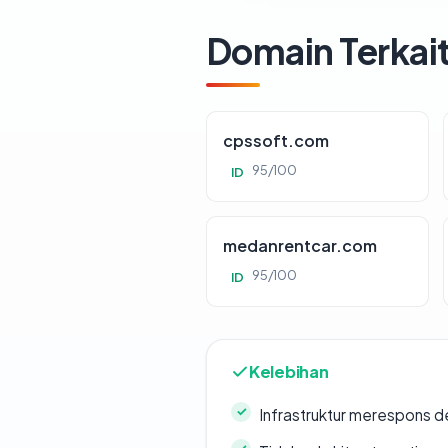
Domain Terkai
cpssoft.com
95/100
ID
medanrentcar.com
95/100
ID
Kelebihan
Infrastruktur merespons d