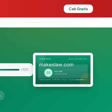
Cek Gratis
/ 100
u