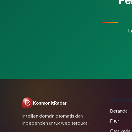
Ta
PRODU
KosmonitRadar
Beranda
Intelijen domain otomatis dan
Fitur
independen untuk web terbuka.
Cara kerja