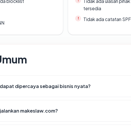
da blocklist
Tidak ada ulasan piha
tersedia
Tidak ada catatan SP
ANN
 Umum
apat dipercaya sebagai bisnis nyata?
jalankan makeslaw.com?