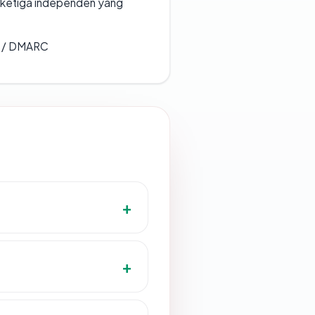
k ketiga independen yang
F / DMARC