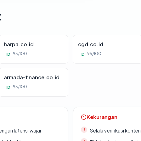
t
harpa.co.id
cgd.co.id
95/100
95/100
ID
ID
armada-finance.co.id
95/100
ID
Kekurangan
engan latensi wajar
Selalu verifikasi kont