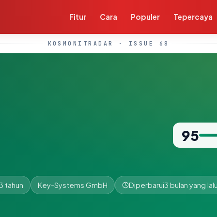
Fitur
Cara
Populer
Tepercaya
KOSMONITRADAR · ISSUE 68
95
3 tahun
Key-Systems GmbH
Diperbarui
3 bulan yang lal