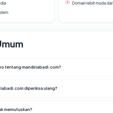
edia
Domain lebih muda dari
odern
 Umum
siko tentang mandiriabadi.com?
iabadi.com diperiksa ulang?
tuk memutuskan?