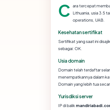
C
ara tercepat memb
Lithuania, usia 3.5
operations, UAB.
Kesehatan sertifikat
Sertifikat yang saat ini disaj
sebagai: OK.
Usia domain
Domain telah terdaftar sela
menempatkannya dalam kate
Domain yang lebih tua secara
Yurisdiksi server
IP di balik
mandiriabadi.c