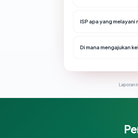
ISP apa yang melayani
Di mana mengajukan ke
Laporan in
Pe