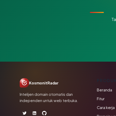
Ta
PRODU
KosmonitRadar
Beranda
Intelijen domain otomatis dan
Fitur
independen untuk web terbuka.
Cara kerja