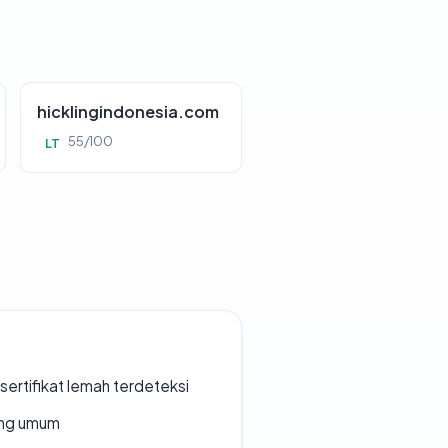
hicklingindonesia.com
55/100
LT
ertifikat lemah terdeteksi
rang umum