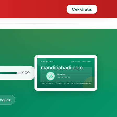
Cek Gratis
/ 100
ng lalu