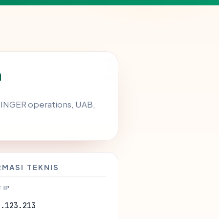
m
OSTINGER operations, UAB,
RMASI TEKNIS
 IP
8.123.213