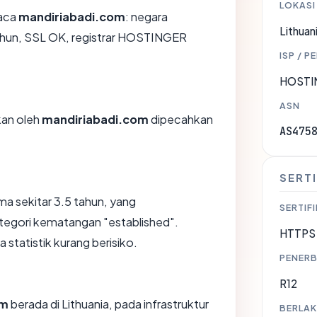
LOKASI
aca
mandiriabadi.com
: negara
Lithuan
 tahun, SSL OK, registrar HOSTINGER
ISP / P
HOSTI
ASN
ikan oleh
mandiriabadi.com
dipecahkan
AS475
SERTI
ma sekitar 3.5 tahun, yang
SERTIFI
gori kematangan "established".
HTTPS 
 statistik kurang berisiko.
PENERB
R12
om
berada di Lithuania, pada infrastruktur
BERLAK