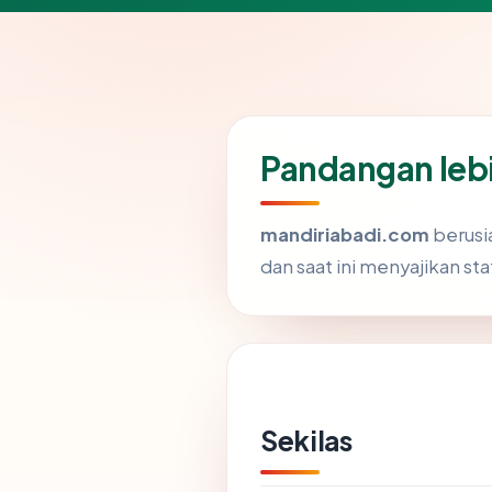
Pandangan leb
mandiriabadi.com
berusia
dan saat ini menyajikan st
Sekilas