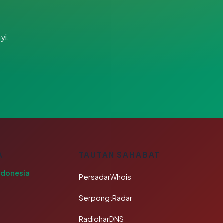
yi.
A
TAUTAN SAHABAT
ndonesia
PersadarWhois
SerpongtRadar
RadioharDNS