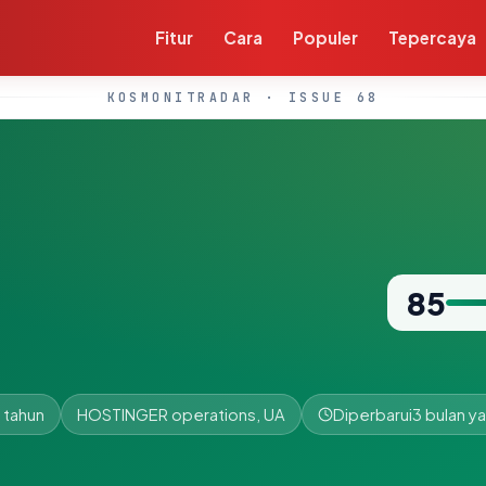
Fitur
Cara
Populer
Tepercaya
KOSMONITRADAR · ISSUE 68
m
85
 tahun
HOSTINGER operations, UA
Diperbarui
3 bulan ya