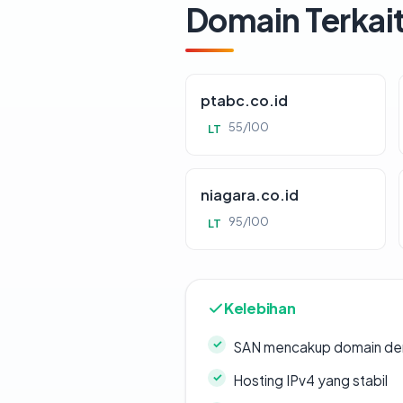
Domain Terkai
ptabc.co.id
55/100
LT
niagara.co.id
95/100
LT
Kelebihan
SAN mencakup domain de
Hosting IPv4 yang stabil