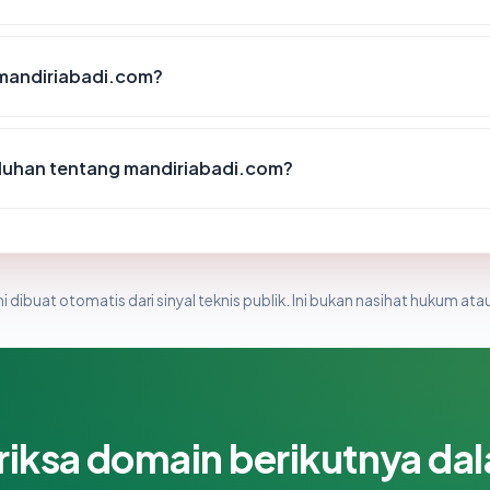
 mandiriabadi.com?
luhan tentang mandiriabadi.com?
i dibuat otomatis dari sinyal teknis publik. Ini bukan nasihat hukum atau
riksa domain berikutnya da