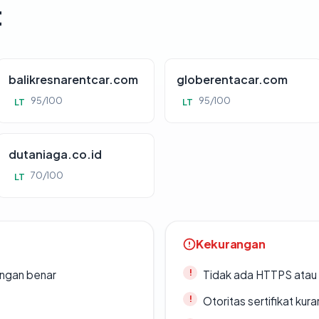
t
balikresnarentcar.com
globerentacar.com
95/100
95/100
LT
LT
dutaniaga.co.id
70/100
LT
Kekurangan
ngan benar
Tidak ada HTTPS atau s
Otoritas sertifikat ku