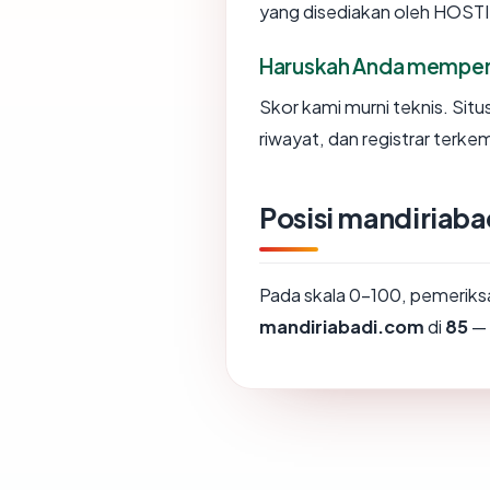
yang disediakan oleh HOST
Haruskah Anda memper
Skor kami murni teknis. Sit
riwayat, dan registrar terke
Posisi mandiriab
Pada skala 0-100, pemerik
mandiriabadi.com
di
85
— 