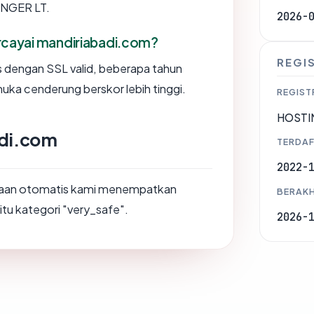
INGER LT.
2026-
cayai mandiriabadi.com?
REGI
us dengan SSL valid, beberapa tahun
muka cenderung berskor lebih tinggi.
REGIST
HOSTIN
adi.com
TERDAF
2022-
saan otomatis kami menempatkan
BERAKH
itu kategori "very_safe".
2026-