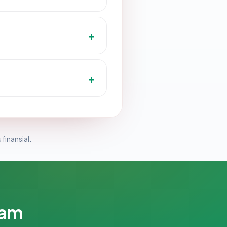
 finansial.
lam