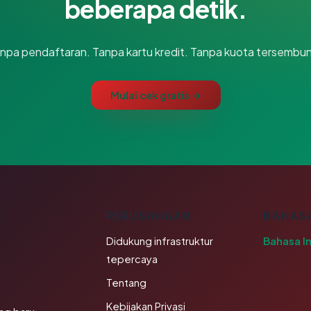
beberapa detik.
npa pendaftaran. Tanpa kartu kredit. Tanpa kuota tersembun
Mulai cek gratis →
K
PERUSAHAAN
BAHAS
Didukung infrastruktur
Bahasa I
tepercaya
Tentang
Kebijakan Privasi