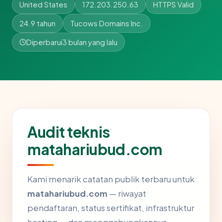
United States
172.203.250.63
HTTPS Valid
24.9 tahun
Tucows Domains Inc.
Diperbarui
3 bulan yang lalu
Audit teknis
matahariubud.com
Kami menarik catatan publik terbaru untuk
matahariubud.com
— riwayat
pendaftaran, status sertifikat, infrastruktur