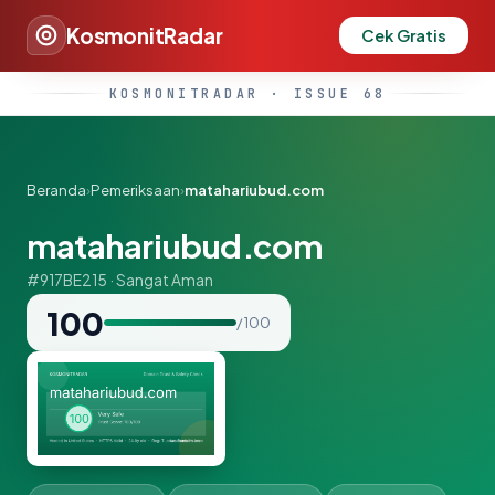
KosmonitRadar
Cek Gratis
KOSMONITRADAR · ISSUE 68
Beranda
›
Pemeriksaan
›
matahariubud.com
matahariubud.com
#917BE215 · Sangat Aman
100
/ 100