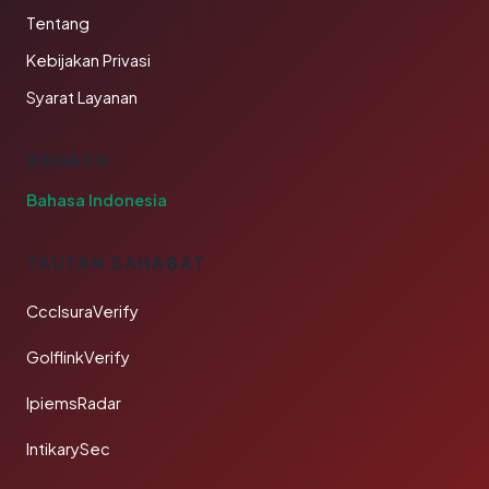
Tentang
Kebijakan Privasi
Syarat Layanan
BAHASA
Bahasa Indonesia
TAUTAN SAHABAT
CcclsuraVerify
GolflinkVerify
IpiemsRadar
IntikarySec