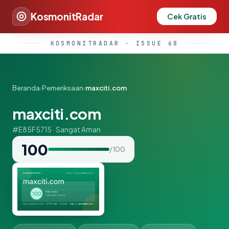
KosmonitRadar
Cek Gratis
KOSMONITRADAR · ISSUE 68
Beranda
›
Pemeriksaan
›
maxciti.com
maxciti.com
#E85F5715 · Sangat Aman
100
/ 100