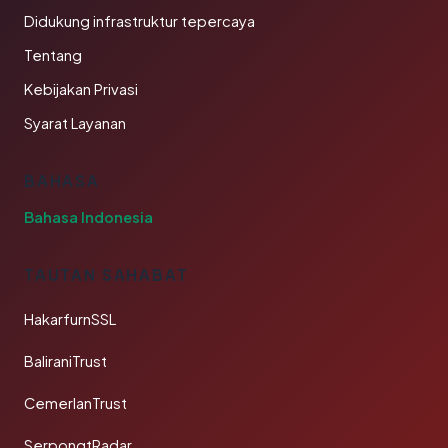
Didukung infrastruktur tepercaya
Tentang
Kebijakan Privasi
Syarat Layanan
BAHASA
Bahasa Indonesia
TAUTAN SAHABAT
HakarfurnSSL
BaliraniTrust
CemerlanTrust
SerpongtRadar