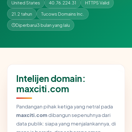
United States
40.76.224.31
HTTPS Valid
21.2 tahun
Tucows Domains Inc.
Diperbarui
3 bulan yang lalu
Intelijen domain:
maxciti.com
Pandangan pihak ketiga yang netral pada
maxciti.com
dibangun sepenuhnya dari
data publik: siapa yang menjalankannya, di