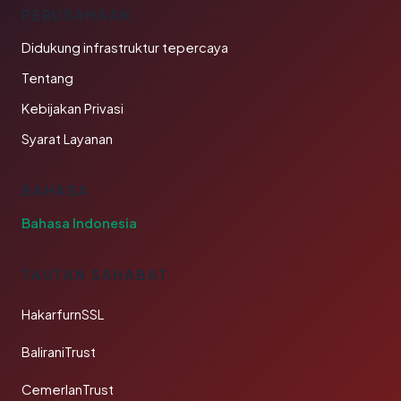
PERUSAHAAN
Didukung infrastruktur tepercaya
Tentang
Kebijakan Privasi
Syarat Layanan
BAHASA
Bahasa Indonesia
TAUTAN SAHABAT
HakarfurnSSL
BaliraniTrust
CemerlanTrust