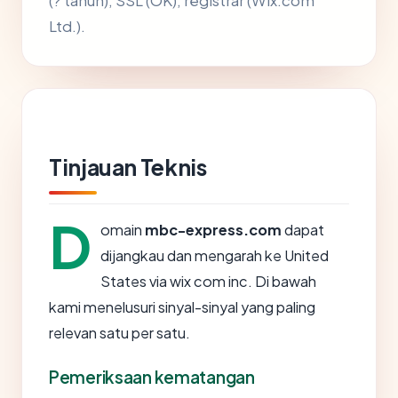
(? tahun), SSL (OK), registrar (Wix.com
Ltd.).
Tinjauan Teknis
D
omain
mbc-express.com
dapat
dijangkau dan mengarah ke United
States via wix com inc. Di bawah
kami menelusuri sinyal-sinyal yang paling
relevan satu per satu.
Pemeriksaan kematangan