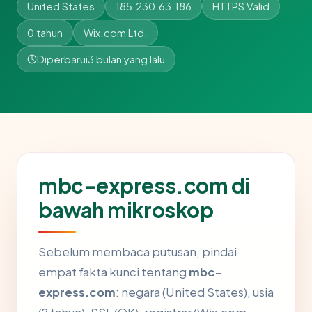
United States
185.230.63.186
HTTPS Valid
0 tahun
Wix.com Ltd.
Diperbarui
3 bulan yang lalu
mbc-express.com di
bawah mikroskop
Sebelum membaca putusan, pindai
empat fakta kunci tentang
mbc-
express.com
: negara (United States), usia