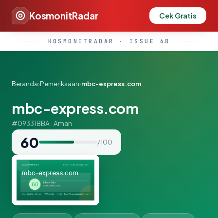
KosmonitRadar
Cek Gratis
KOSMONITRADAR · ISSUE 68
Beranda
›
Pemeriksaan
›
mbc-express.com
mbc-express.com
#09331BBA · Aman
60
/ 100