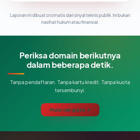
Laporan ini dibuat otomatis dari sinyal teknis publik. Ini bukan
nasihat hukum atau finansial.
Periksa domain berikutnya
dalam beberapa detik.
Tanpa pendaftaran. Tanpa kartu kredit. Tanpa kuota
tersembunyi.
Mulai cek gratis →