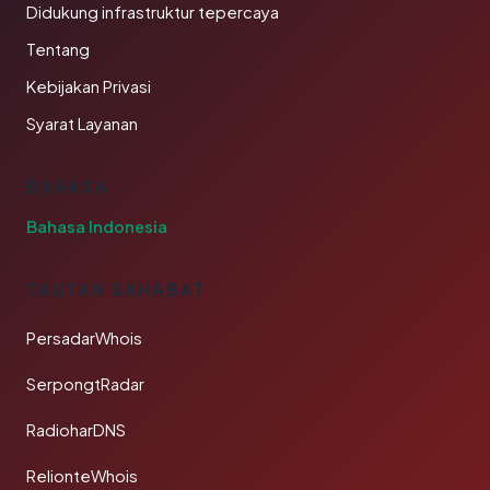
Didukung infrastruktur tepercaya
Tentang
Kebijakan Privasi
Syarat Layanan
BAHASA
Bahasa Indonesia
TAUTAN SAHABAT
PersadarWhois
SerpongtRadar
RadioharDNS
RelionteWhois