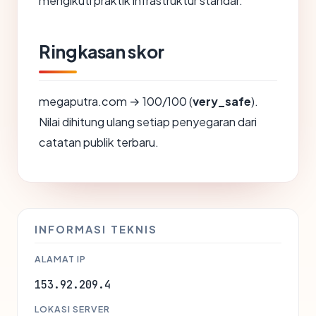
mengikuti praktik infrastruktur standar.
Ringkasan skor
megaputra.com → 100/100 (
very_safe
).
Nilai dihitung ulang setiap penyegaran dari
catatan publik terbaru.
INFORMASI TEKNIS
ALAMAT IP
153.92.209.4
LOKASI SERVER