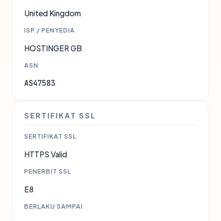
United Kingdom
ISP / PENYEDIA
HOSTINGER GB
ASN
AS47583
SERTIFIKAT SSL
SERTIFIKAT SSL
HTTPS Valid
PENERBIT SSL
E8
BERLAKU SAMPAI