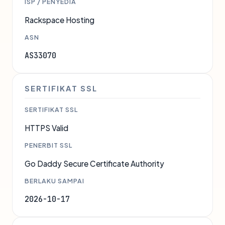
ISP / PENYEDIA
Rackspace Hosting
ASN
AS33070
SERTIFIKAT SSL
SERTIFIKAT SSL
HTTPS Valid
PENERBIT SSL
Go Daddy Secure Certificate Authority
BERLAKU SAMPAI
2026-10-17