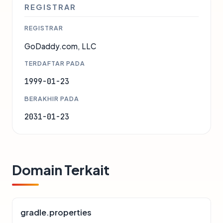
REGISTRAR
REGISTRAR
GoDaddy.com, LLC
TERDAFTAR PADA
1999-01-23
BERAKHIR PADA
2031-01-23
Domain Terkait
gradle.properties