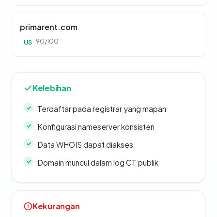
primarent.com
90/100
US
Kelebihan
Terdaftar pada registrar yang mapan
Konfigurasi nameserver konsisten
Data WHOIS dapat diakses
Domain muncul dalam log CT publik
Kekurangan