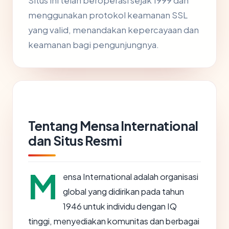
Situs ini telah beroperasi sejak 1999 dan
menggunakan protokol keamanan SSL
yang valid, menandakan kepercayaan dan
keamanan bagi pengunjungnya.
Tentang Mensa International
dan Situs Resmi
M
ensa International adalah organisasi
global yang didirikan pada tahun
1946 untuk individu dengan IQ
tinggi, menyediakan komunitas dan berbagai