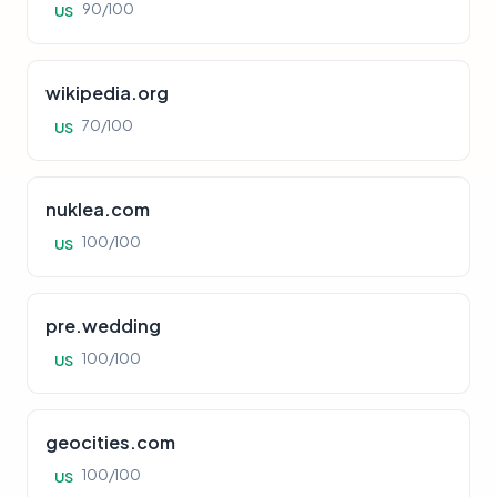
90/100
US
wikipedia.org
70/100
US
nuklea.com
100/100
US
pre.wedding
100/100
US
geocities.com
100/100
US