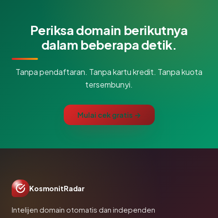
Periksa domain berikutnya
dalam beberapa detik.
Tanpa pendaftaran. Tanpa kartu kredit. Tanpa kuota
tersembunyi.
Mulai cek gratis →
KosmonitRadar
Intelijen domain otomatis dan independen