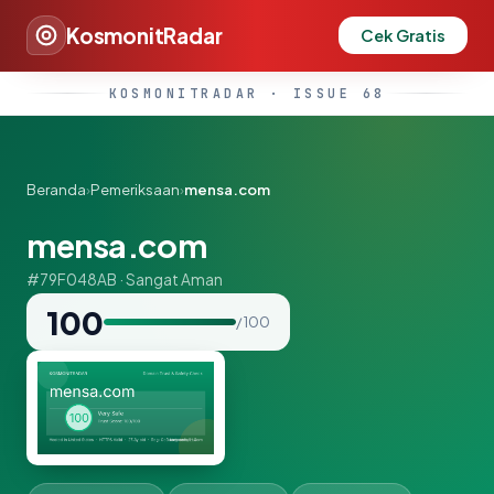
KosmonitRadar
Cek Gratis
KOSMONITRADAR · ISSUE 68
Beranda
›
Pemeriksaan
›
mensa.com
mensa.com
#79F048AB · Sangat Aman
100
/ 100