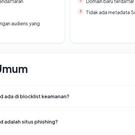
endaftaran
Domain baru terdaftar
Tidak ada metadata S
engan audiens yang
 Umum
d ada di blocklist keamanan?
d adalah situs phishing?