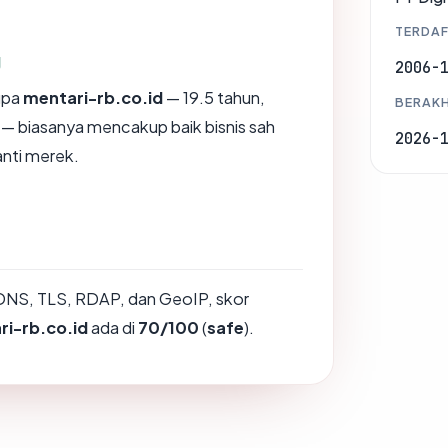
TERDAF
g
2006-
upa
mentari-rb.co.id
— 19.5 tahun,
BERAKH
d — biasanya mencakup baik bisnis sah
2026-
nti merek.
DNS, TLS, RDAP, dan GeoIP, skor
ri-rb.co.id
ada di
70/100
(
safe
).