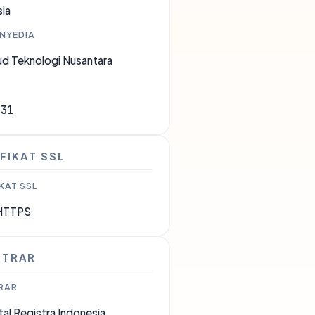
ia
ENYEDIA
ud Teknologi Nusantara
331
FIKAT SSL
KAT SSL
HTTPS
STRAR
RAR
tal Registra Indonesia