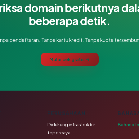
riksa domain berikutnya da
beberapa detik.
npa pendaftaran. Tanpa kartu kredit. Tanpa kuota tersembun
Mulai cek gratis →
K
PERUSAHAAN
BAHAS
Didukung infrastruktur
Bahasa I
tepercaya