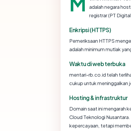
M
adalah negara hosti
registrar (PT Digita
Enkripsi (HTTPS)
Pemeriksaan HTTPS mengemba
adalah minimum mutlak yang 
Waktu di web terbuka
mentari-rb.co.id telah terlih
cukup untuk meninggalkan je
Hosting & infrastruktur
Domain saat ini mengarah ke
Cloud Teknologi Nusantara.
kepercayaan, tetapi member