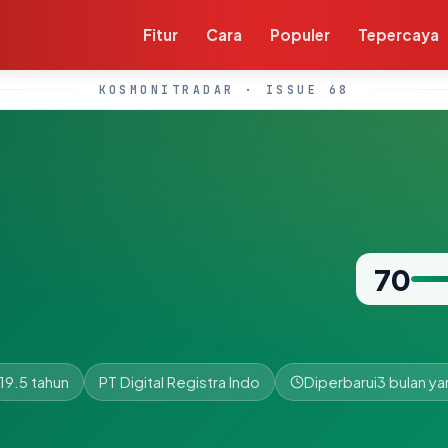
Fitur
Cara
Populer
Tepercaya
KOSMONITRADAR · ISSUE 68
70
19.5 tahun
PT Digital Registra Indo
Diperbarui
3 bulan ya