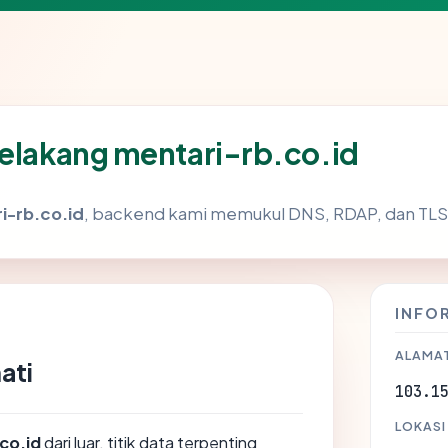
belakang mentari-rb.co.id
i-rb.co.id
, backend kami memukul DNS, RDAP, dan TLS 
INFO
ALAMAT
ati
103.1
LOKASI
co.id
dari luar, titik data terpenting