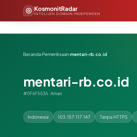
KosmonitRadar
INTELIJEN DOMAIN INDEPENDEN
Beranda
›
Pemeriksaan
›
mentari-rb.co.id
mentari-rb.co.id
#0F6F553A · Aman
Indonesia
103.157.117.147
Tanpa HTTPS