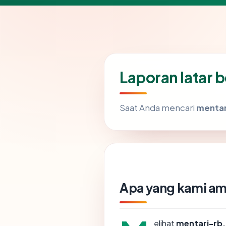
Laporan latar 
Saat Anda mencari
mentar
Apa yang kami am
elihat
mentari-rb.