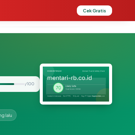
Cek Gratis
/ 100
ng lalu