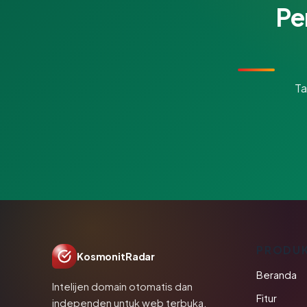
Pe
Ta
PRODU
KosmonitRadar
Beranda
Intelijen domain otomatis dan
Fitur
independen untuk web terbuka.