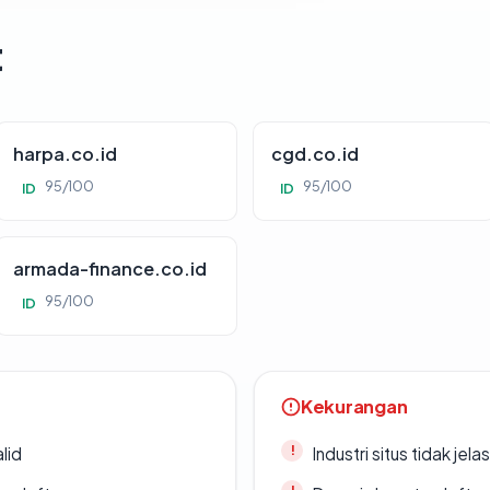
t
harpa.co.id
cgd.co.id
95/100
95/100
ID
ID
armada-finance.co.id
95/100
ID
Kekurangan
lid
Industri situs tidak jelas