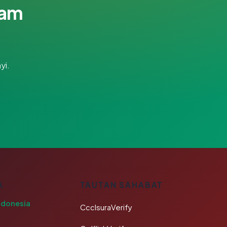
lam
yi.
A
TAUTAN SAHABAT
ndonesia
CcclsuraVerify