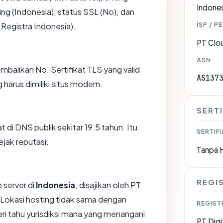
Indones
ng (Indonesia), status SSL (No), dan
ISP / P
l Registra Indonesia).
PT Clo
ASN
likan No. Sertifikat TLS yang valid
AS137
harus dimiliki situs modern.
SERTI
at di DNS publik sekitar 19.5 tahun. Itu
SERTIFI
jak reputasi.
Tanpa 
REGI
 server di
Indonesia
, disajikan oleh PT
 Lokasi hosting tidak sama dengan
REGIST
i tahu yurisdiksi mana yang menangani
PT Digi