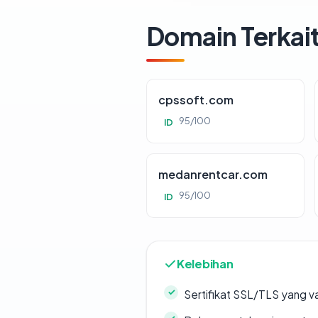
Domain Terkai
cpssoft.com
95/100
ID
medanrentcar.com
95/100
ID
Kelebihan
Sertifikat SSL/TLS yang va