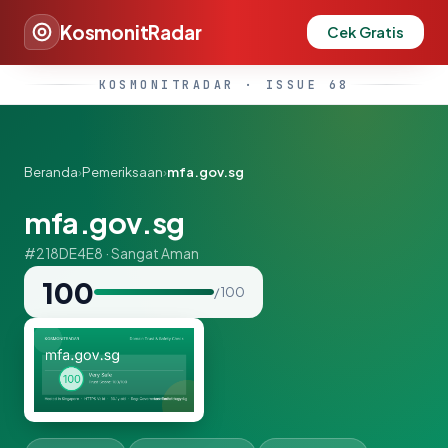
KosmonitRadar
Cek Gratis
KOSMONITRADAR · ISSUE 68
Beranda
›
Pemeriksaan
›
mfa.gov.sg
mfa.gov.sg
#218DE4E8 · Sangat Aman
100
/ 100