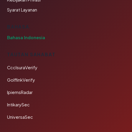
Syarat Layanan
BAHASA
Bahasa Indonesia
TAUTAN SAHABAT
CcclsuraVerify
GolflinkVerify
IpiemsRadar
IntikarySec
UniversaSec