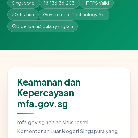
Singapore
18.136.36.203
HTTPS Valid
30.1 tahun
Government Technology Ag
Diperbarui
3 bulan yang lalu
Keamanan dan
Kepercayaan
mfa.gov.sg
mfa.gov.sg adalah situs resmi
Kementerian Luar Negeri Singapura yang