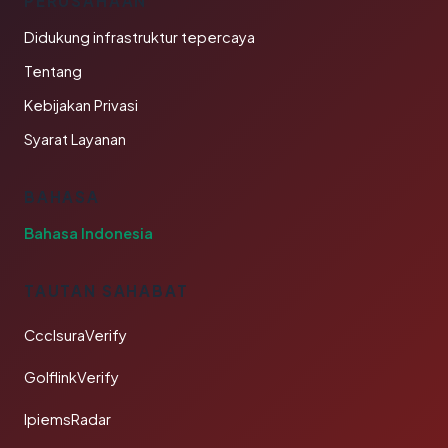
PERUSAHAAN
Didukung infrastruktur tepercaya
Tentang
Kebijakan Privasi
Syarat Layanan
BAHASA
Bahasa Indonesia
TAUTAN SAHABAT
CcclsuraVerify
GolflinkVerify
IpiemsRadar