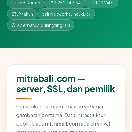
United States
192.252.149.34
HTTPS Valid
23.9 tahun
pair Networks, Inc. d/b/
Diperbarui
3 bulan yang lalu
mitrabali.com —
server, SSL, dan pemilik
Perlakukan laporan di bawah sebagai
gambaran pertama. Data infrastruktur
publik pada
mitrabali.com
adalah sinyal