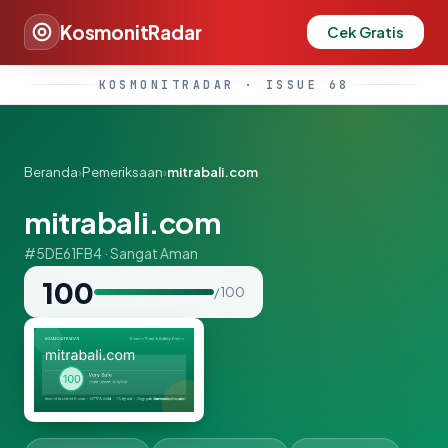
KosmonitRadar
Cek Gratis
KOSMONITRADAR · ISSUE 68
Beranda
›
Pemeriksaan
›
mitrabali.com
mitrabali.com
#5DE61FB4 · Sangat Aman
100
/ 100