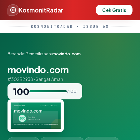
KosmonitRadar
Cek Gratis
KOSMONITRADAR · ISSUE 68
Beranda
›
Pemeriksaan
›
movindo.com
movindo.com
#302B2938 · Sangat Aman
100
/ 100