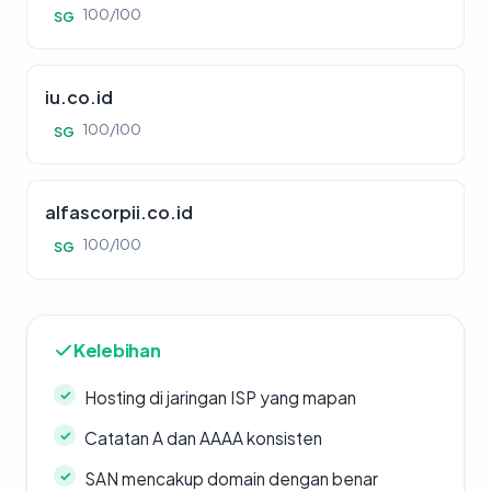
100/100
SG
iu.co.id
100/100
SG
alfascorpii.co.id
100/100
SG
Kelebihan
Hosting di jaringan ISP yang mapan
Catatan A dan AAAA konsisten
SAN mencakup domain dengan benar