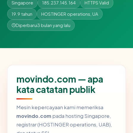
Singapore
185.237.145.164
HTTPS Valid
19.9 tahun
HOSTINGER operations, UA
Diperbarui
3 bulan yang lalu
movindo.com — apa
kata catatan publik
Mesin kepercayaan kami memeriksa
movindo.com
pada hosting Singapore,
registrar (HOSTINGER operations, UAB),