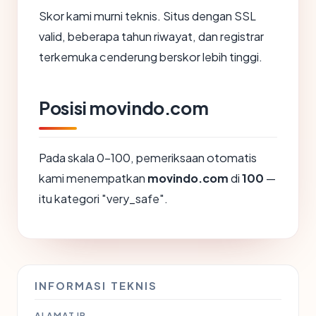
Skor kami murni teknis. Situs dengan SSL
valid, beberapa tahun riwayat, dan registrar
terkemuka cenderung berskor lebih tinggi.
Posisi movindo.com
Pada skala 0-100, pemeriksaan otomatis
kami menempatkan
movindo.com
di
100
—
itu kategori "very_safe".
INFORMASI TEKNIS
ALAMAT IP