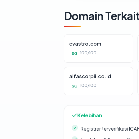
Domain Terkai
cvastro.com
100/100
SG
alfascorpii.co.id
100/100
SG
Kelebihan
Registrar terverifikasi IC