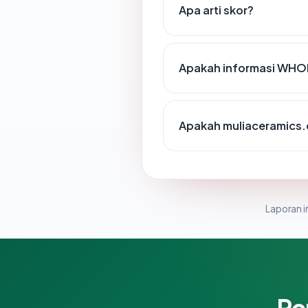
Apa arti skor?
Apakah informasi WHO
Apakah muliaceramics.
Laporan in
Pe