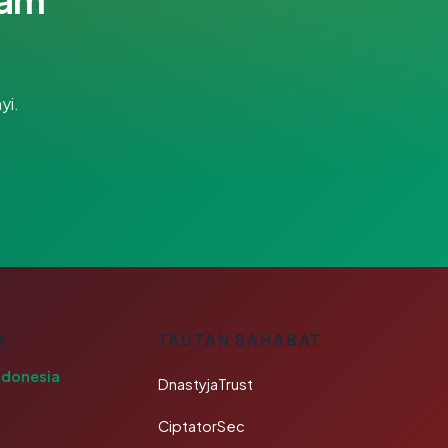
yi.
A
TAUTAN SAHABAT
ndonesia
DnastyjaTrust
CiptatorSec