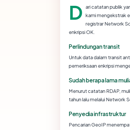
D
ari catatan publik y
kami mengekstrak e
registrar Network So
enkripsi OK.
Perlindungan transit
Untuk data dalam transit a
pemeriksaan enkripsi meng
Sudah berapa lama mul
Menurut catatan RDAP, muli
tahun lalu melalui Network S
Penyedia infrastruktur
Pencarian GeoIP menempa