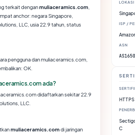
LOKASI
ang terkait dengan
muliaceramics.com
,
Singap
mpat anchor: negara Singapore,
ISP / P
lutions, LLC, usia 22.9 tahun, status
Amazon
ASN
AS165
ntara pengguna dan muliaceramics.com,
embalikan: OK.
SERTI
iaceramics.com ada?
SERTIFI
aceramics.com didaftarkan sekitar 22.9
HTTPS 
olutions, LLC.
PENERB
Sectigo
C
tkan
muliaceramics.com
di jaringan