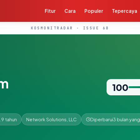
Fitur
Cara
Populer
Tepercaya
KOSMONITRADAR · ISSUE 68
om
100
.9 tahun
Network Solutions, LLC
Diperbarui
3 bulan yang 