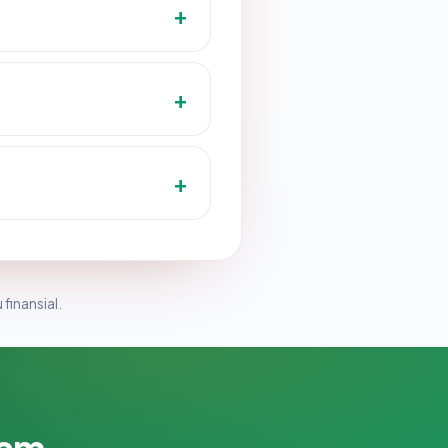
 finansial.
lam