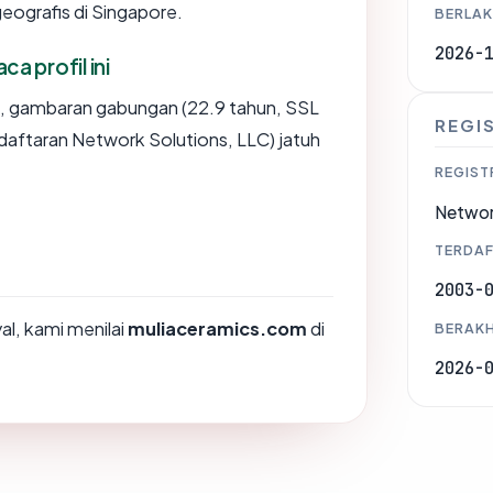
eografis di Singapore.
BERLAK
2026-
 profil ini
, gambaran gabungan (22.9 tahun, SSL
REGI
daftaran Network Solutions, LLC) jatuh
REGIST
Networ
TERDAF
2003-
l, kami menilai
muliaceramics.com
di
BERAKH
2026-