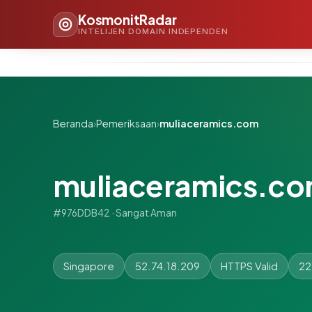
KosmonitRadar
INTELIJEN DOMAIN INDEPENDEN
Beranda
›
Pemeriksaan
›
muliaceramics.com
muliaceramics.c
#976DDB42 · Sangat Aman
Singapore
52.74.18.209
HTTPS Valid
22