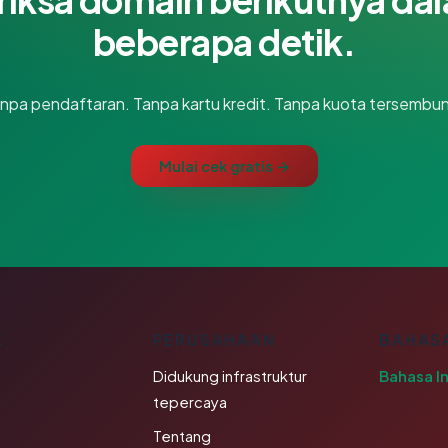
beberapa detik.
npa pendaftaran. Tanpa kartu kredit. Tanpa kuota tersembun
Mulai cek gratis →
K
PERUSAHAAN
BAHAS
Didukung infrastruktur
Bahasa I
tepercaya
Tentang