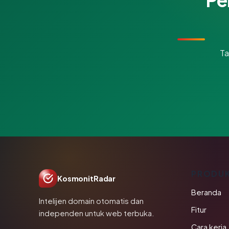
Ta
PRODU
KosmonitRadar
Beranda
Intelijen domain otomatis dan
Fitur
independen untuk web terbuka.
Cara kerja