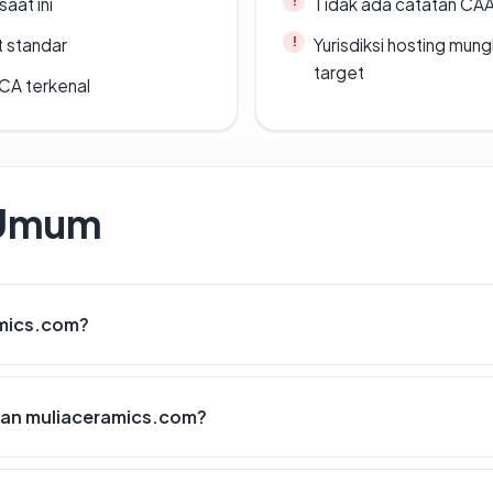
saat ini
Tidak ada catatan CA
t standar
Yurisdiksi hosting mun
target
 CA terkenal
 Umum
amics.com?
an muliaceramics.com?