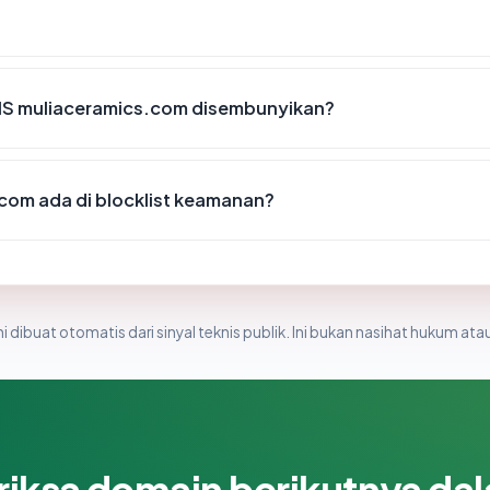
IS muliaceramics.com disembunyikan?
com ada di blocklist keamanan?
i dibuat otomatis dari sinyal teknis publik. Ini bukan nasihat hukum atau
riksa domain berikutnya da