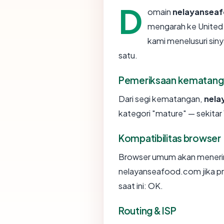
D
omain
nelayansea
mengarah ke United 
kami menelusuri sinya
satu.
Pemeriksaan kematang
Dari segi kematangan,
nela
kategori "mature" — sekitar 
Kompatibilitas browser
Browser umum akan menerim
nelayanseafood.com jika pr
saat ini: OK.
Routing & ISP