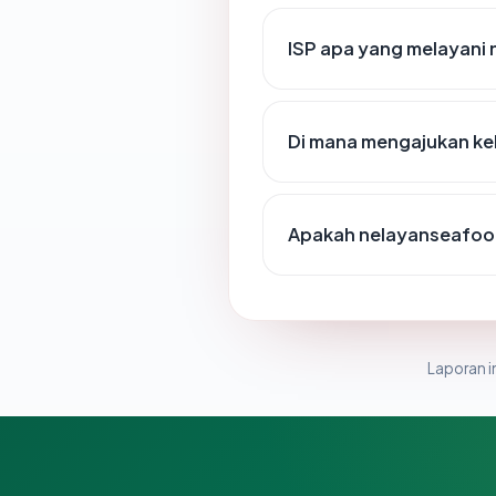
ISP apa yang melayani
Di mana mengajukan k
Apakah nelayanseafood
Laporan in