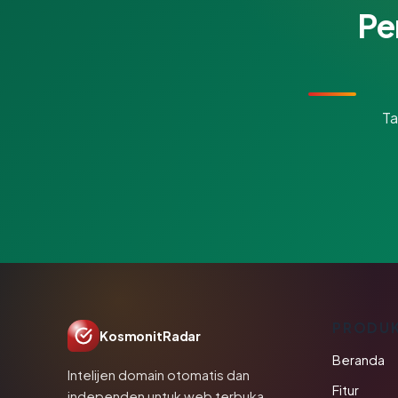
Pe
Ta
PRODU
KosmonitRadar
Beranda
Intelijen domain otomatis dan
Fitur
independen untuk web terbuka.