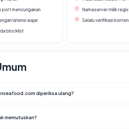
n port mencurigakan
Nameserver milik regi
engan latensi wajar
Selalu verifikasi kont
da blocklist
 Umum
anseafood.com diperiksa ulang?
tuk memutuskan?