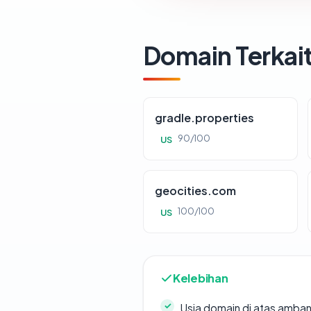
Domain Terkai
gradle.properties
90/100
US
geocities.com
100/100
US
Kelebihan
Usia domain di atas amban