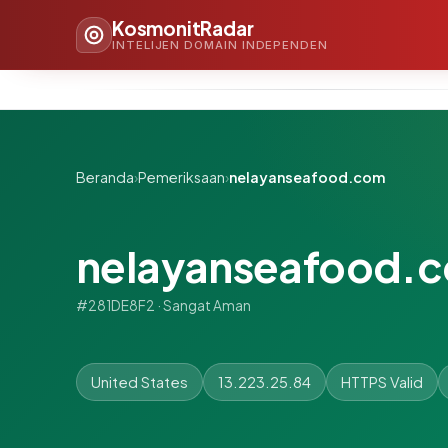
KosmonitRadar
INTELIJEN DOMAIN INDEPENDEN
Beranda
›
Pemeriksaan
›
nelayanseafood.com
nelayanseafood.
#281DE8F2 · Sangat Aman
United States
13.223.25.84
HTTPS Valid