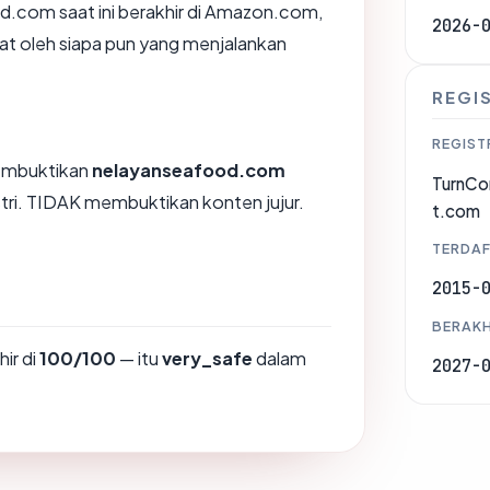
od.com saat ini berakhir di Amazon.com,
2026-
ihat oleh siapa pun yang menjalankan
REGI
REGIST
membuktikan
nelayanseafood.com
TurnCo
stri. TIDAK membuktikan konten jujur.
t.com
TERDAF
2015-
BERAKH
ir di
100/100
— itu
very_safe
dalam
2027-