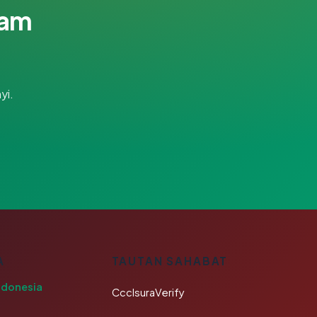
lam
yi.
A
TAUTAN SAHABAT
ndonesia
CcclsuraVerify