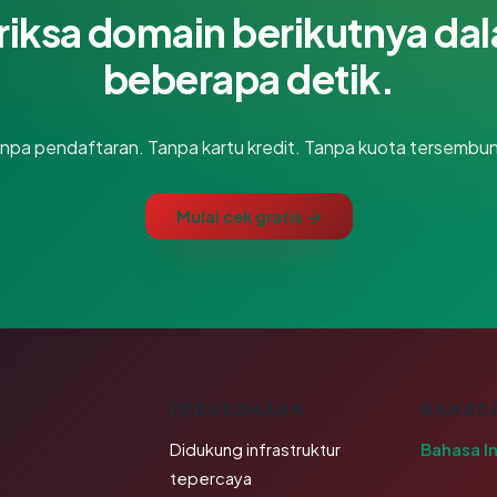
riksa domain berikutnya da
beberapa detik.
npa pendaftaran. Tanpa kartu kredit. Tanpa kuota tersembun
Mulai cek gratis →
K
PERUSAHAAN
BAHAS
Didukung infrastruktur
Bahasa I
tepercaya