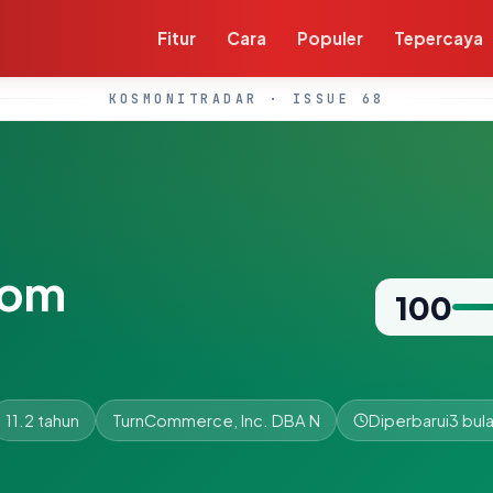
Fitur
Cara
Populer
Tepercaya
KOSMONITRADAR · ISSUE 68
com
100
11.2 tahun
TurnCommerce, Inc. DBA N
Diperbarui
3 bula