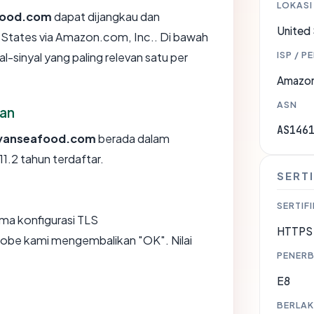
LOKASI
food.com
dapat dijangkau dan
United
States via Amazon.com, Inc.. Di bawah
ISP / P
l-sinyal yang paling relevan satu per
Amazon
ASN
an
AS146
yanseafood.com
berada dalam
11.2 tahun terdaftar.
SERTI
SERTIFI
a konfigurasi TLS
HTTPS 
obe kami mengembalikan "OK". Nilai
PENERB
E8
BERLAK