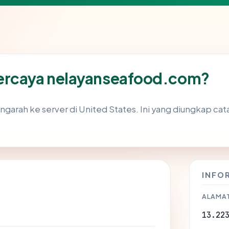
ercaya nelayanseafood.com?
garah ke server di United States. Ini yang diungkap cat
INFO
ALAMAT
13.22