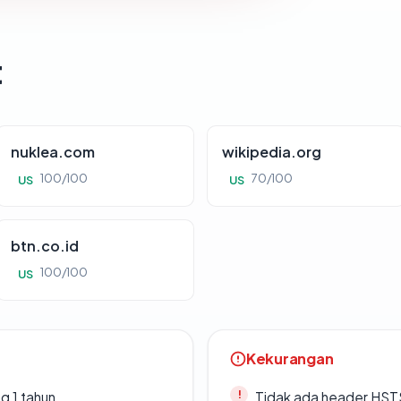
t
nuklea.com
wikipedia.org
100/100
70/100
US
US
btn.co.id
100/100
US
Kekurangan
g 1 tahun
Tidak ada header HST