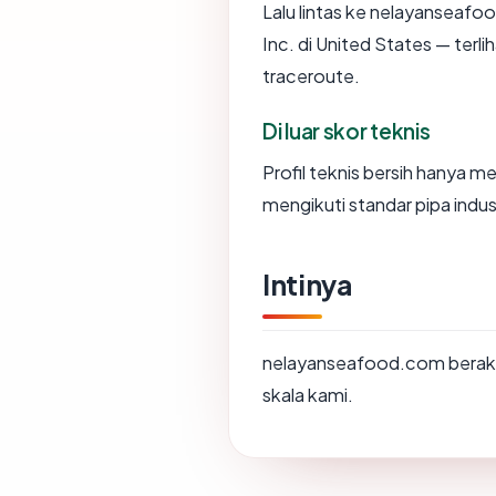
Lalu lintas ke nelayanseafo
Inc. di United States — terl
traceroute.
Di luar skor teknis
Profil teknis bersih hanya 
mengikuti standar pipa indu
Intinya
nelayanseafood.com berakh
skala kami.