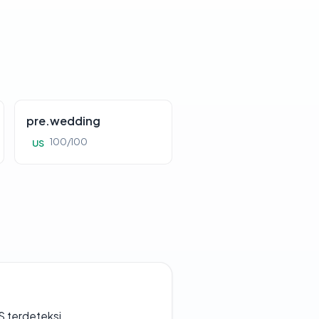
pre.wedding
100/100
US
S terdeteksi