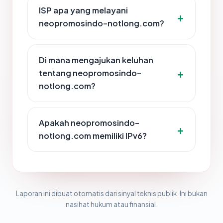
ISP apa yang melayani
neopromosindo-notlong.com?
Di mana mengajukan keluhan
tentang neopromosindo-
notlong.com?
Apakah neopromosindo-
notlong.com memiliki IPv6?
Laporan ini dibuat otomatis dari sinyal teknis publik. Ini bukan
nasihat hukum atau finansial.