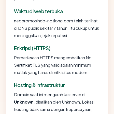
Waktu di web terbuka
neopromosindo-notlong.com telah terlihat
di DNS publik sekitar ? tahun. Itu cukup untuk
meninggalkan jejak reputasi.
Enkripsi (HTTPS)
Pemeriksaan HTTPS mengembalikan No.
Sertifikat TLS yang valid adalah minimum
mutlak yang harus dimiliki situs modern.
Hosting & infrastruktur
Domain saat ini mengarah ke server di
Unknown
, disajikan oleh Unknown. Lokasi
hosting tidak sama dengan kepercayaan,