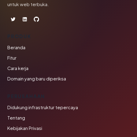
untuk web terbuka.
PRODUK
Beranda
Fitur
Cara kerja
Domain yang baru diperiksa
PERUSAHAAN
Didukung infrastruktur tepercaya
Tentang
Kebijakan Privasi