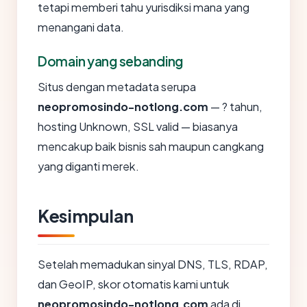
tetapi memberi tahu yurisdiksi mana yang
menangani data.
Domain yang sebanding
Situs dengan metadata serupa
neopromosindo-notlong.com
— ? tahun,
hosting Unknown, SSL valid — biasanya
mencakup baik bisnis sah maupun cangkang
yang diganti merek.
Kesimpulan
Setelah memadukan sinyal DNS, TLS, RDAP,
dan GeoIP, skor otomatis kami untuk
neopromosindo-notlong.com
ada di