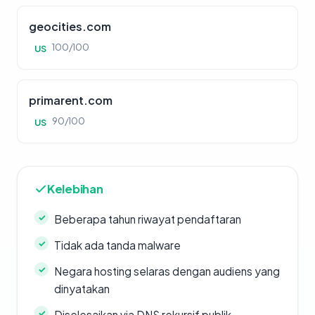
geocities.com
100/100
US
primarent.com
90/100
US
Kelebihan
Beberapa tahun riwayat pendaftaran
Tidak ada tanda malware
Negara hosting selaras dengan audiens yang
dinyatakan
Diselesaikan via DNS rekursif publik