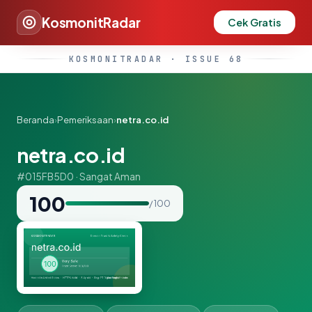
KosmonitRadar
Cek Gratis
KOSMONITRADAR · ISSUE 68
Beranda
›
Pemeriksaan
›
netra.co.id
netra.co.id
#015FB5D0 · Sangat Aman
100
/ 100