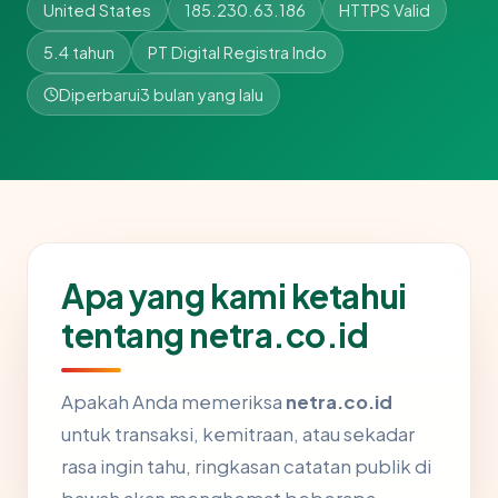
United States
185.230.63.186
HTTPS Valid
5.4 tahun
PT Digital Registra Indo
Diperbarui
3 bulan yang lalu
Apa yang kami ketahui
tentang netra.co.id
Apakah Anda memeriksa
netra.co.id
untuk transaksi, kemitraan, atau sekadar
rasa ingin tahu, ringkasan catatan publik di