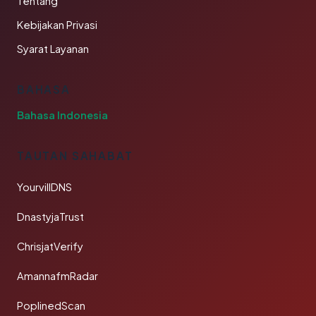
Tentang
Kebijakan Privasi
Syarat Layanan
BAHASA
Bahasa Indonesia
TAUTAN SAHABAT
YourvillDNS
DnastyjaTrust
ChrisjatVerify
AmannafmRadar
PoplinedScan