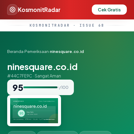
KosmonitRadar
Cek Gratis
KOSMONITRADAR · ISSUE 68
Beranda
›
Pemeriksaan
›
ninesquare.co.id
ninesquare.co.id
#44C7FE9C · Sangat Aman
95
/ 100