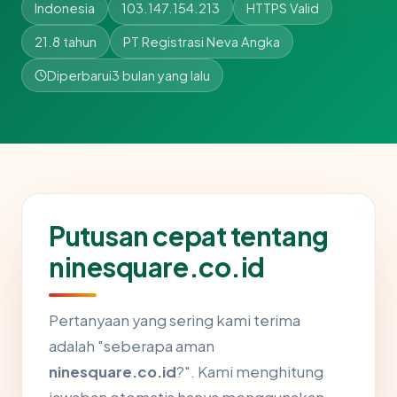
Indonesia
103.147.154.213
HTTPS Valid
21.8 tahun
PT Registrasi Neva Angka
Diperbarui
3 bulan yang lalu
Putusan cepat tentang
ninesquare.co.id
Pertanyaan yang sering kami terima
adalah "seberapa aman
ninesquare.co.id
?". Kami menghitung