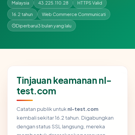
Malaysia
43.225.110.28
HTTPS Valid
16.2 tahun
Web Commerce Communicati
Diperbarui
3 bulan yang lalu
Tinjauan keamanan nl-
test.com
Catatan publik untuk
nl-test.com
kembali sekitar 16.2 tahun. Digabungkan
dengan status SSL langsung, mereka