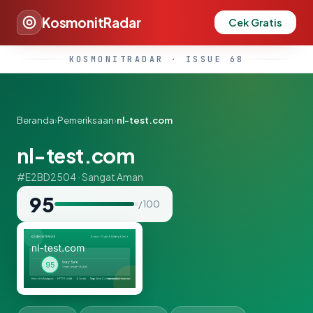
KosmonitRadar
Cek Gratis
KOSMONITRADAR · ISSUE 68
Beranda
›
Pemeriksaan
›
nl-test.com
nl-test.com
#E2BD2504 · Sangat Aman
95
/ 100