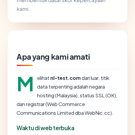
membentuk dasar skor kepercayaan
kami.
Apa yang kami amati
M
elihat
nl-test.com
dari luar, titik
data terpenting adalah negara
hosting (Malaysia), status SSL (OK),
dan registrar (Web Commerce
Communications Limited dba WebNic.cc).
Waktu di web terbuka