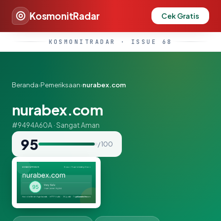
KosmonitRadar
Cek Gratis
KOSMONITRADAR · ISSUE 68
Beranda
›
Pemeriksaan
›
nurabex.com
nurabex.com
#9494A60A · Sangat Aman
95
/ 100