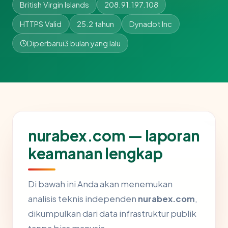
British Virgin Islands
208.91.197.108
HTTPS Valid
25.2 tahun
Dynadot Inc
Diperbarui
3 bulan yang lalu
nurabex.com — laporan
keamanan lengkap
Di bawah ini Anda akan menemukan
analisis teknis independen
nurabex.com
,
dikumpulkan dari data infrastruktur publik