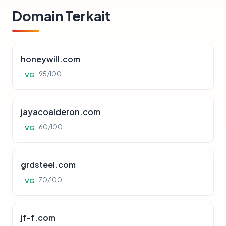
Domain Terkait
honeywill.com
95/100
VG
jayacoalderon.com
60/100
VG
grdsteel.com
70/100
VG
jf-f.com