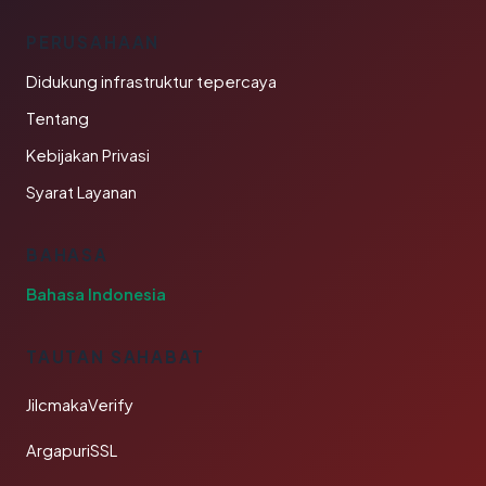
PERUSAHAAN
Didukung infrastruktur tepercaya
Tentang
Kebijakan Privasi
Syarat Layanan
BAHASA
Bahasa Indonesia
TAUTAN SAHABAT
JilcmakaVerify
ArgapuriSSL