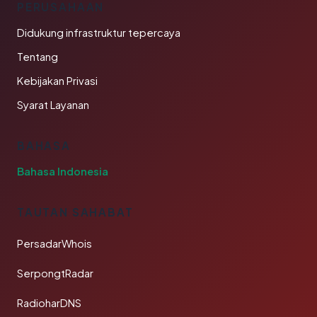
PERUSAHAAN
Didukung infrastruktur tepercaya
Tentang
Kebijakan Privasi
Syarat Layanan
BAHASA
Bahasa Indonesia
TAUTAN SAHABAT
PersadarWhois
SerpongtRadar
RadioharDNS