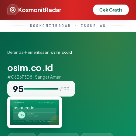
KosmonitRadar
Cek Gratis
KOSMONITRADAR · ISSUE 68
Beranda
›
Pemeriksaan
›
osim.co.id
osim.co.id
#C6B6F3D8 · Sangat Aman
95
/ 100